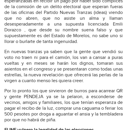
esperanzadas en recibir un pago por haber sido cómplices
de la comisión de un delito electoral que esperan fueras
de las oficinas del Partido Nuevas Tranzas (ideas) viendo
que no abren, que no asiste un alma y llaman
desesperadamente a una supuesta licenciada Emili
Dorazco , que desde su nombre suena falso y que
supuestamente es del Estado de Morelos, no sabe uno si
llorar o burlarte de tanta ingenuidad.
En nuevas tranzas ya saben que la gente que vendió su
voto no traen ni para el camión, los van a cansar a puras
vueltas y en meses se harán los dignos, tomaran sus
asientos en el congreso y se presentaran como todas unas
estrellas, la nueva revelación que ofrecerá las perlas de la
virgen a cuanto menso les quiera creer.
Por lo pronto los que sirvieron de burros para acarrear QR
y gente PENDEJA ya se la pelaron, a esconderse de
vecinos, amigos y familiares, los que tenían esperanza de
pagar el recibo de la luz, comprar una caguama o feriar los
500 pesotes por droga a aguantar el ansia y la tembladera
por que no habrá de piña.