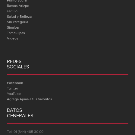
Punto Social
Ramos Arizpe
saltillo
Salud y Belleza
Sin categoría
Sinaloa
Tamaulipas
Videos
REDES
SOCIALES
Facebook
Twitter
YouTube
Agrega Ajuaa a tus favoritos
DATOS
GENERALES
Tel: 01 (844) 485 30 00