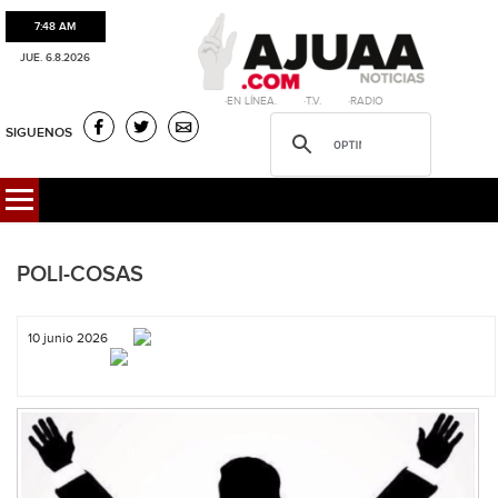
7:48 AM
JUE. 6.8.2026
·EN LÍNEA. ·T.V. ·RADIO
SIGUENOS
POLI-COSAS
10 junio 2026