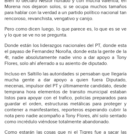
Bien lo declaro Nestor hurtado y con mucha valentía, en
Morena nos dejaron solos, si se ocupa muchos tamaños
para hablar con la verdad a un partido político nacional tan
rencoroso, revanchista, vengativo y canijo.
Pero como dicen luego, lo que parece es, lo que es se ve
y lo que se ve no se pregunta.
Donde están los liderazgos nacionales del PT, donde esta
el payaso de Fernandez Noroña, donde esta la gente de la
4t, nadie absolutamente nadie vino a dar apoyo a Tony
Flores, solo ahí aferrado a su asiento de diputado.
Incluso en Saltillo las autoridades si pensaban que llegaría
mucha gente a dar apoyo a quien fuera Diputado,
mecenas, impulsor del PT y últimamente candidato, desde
temprana hora elementos de transito municipal estaban
listos para apoyar con el trafico, policías preparados para
guardar el orden, estructuras metálicas para proteger y
contener a manifestantes, reporteros esperando cubrir la
nota pero nadie acompaño a Tony Flores, ahí solo sentado
como incrédulo viéndose totalmente abandonado.
Como estarán las cosas que ni el Tigres fue a sacar las