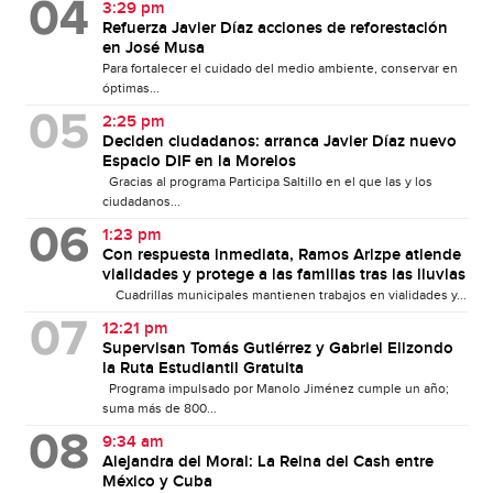
3:29 pm
Refuerza Javier Díaz acciones de reforestación
en José Musa
Para fortalecer el cuidado del medio ambiente, conservar en
óptimas...
2:25 pm
Deciden ciudadanos: arranca Javier Díaz nuevo
Espacio DIF en la Morelos
Gracias al programa Participa Saltillo en el que las y los
ciudadanos...
1:23 pm
Con respuesta inmediata, Ramos Arizpe atiende
vialidades y protege a las familias tras las lluvias
Cuadrillas municipales mantienen trabajos en vialidades y...
12:21 pm
Supervisan Tomás Gutiérrez y Gabriel Elizondo
la Ruta Estudiantil Gratuita
Programa impulsado por Manolo Jiménez cumple un año;
suma más de 800...
9:34 am
Alejandra del Moral: La Reina del Cash entre
México y Cuba