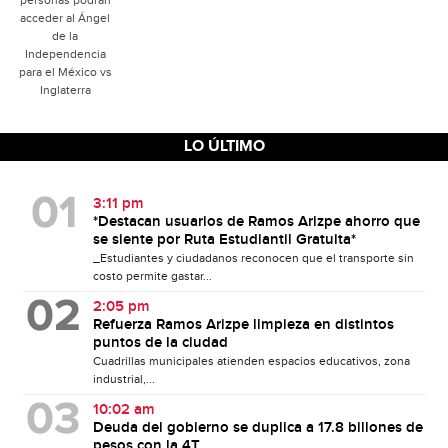
acceder al Ángel
de la
Independencia
para el México vs
Inglaterra
LO ÚLTIMO
3:11 pm
*Destacan usuarios de Ramos Arizpe ahorro que
se siente por Ruta Estudiantil Gratuita*
_Estudiantes y ciudadanos reconocen que el transporte sin
costo permite gastar...
2:05 pm
Refuerza Ramos Arizpe limpieza en distintos
puntos de la ciudad
Cuadrillas municipales atienden espacios educativos, zona
industrial,...
10:02 am
Deuda del gobierno se duplica a 17.8 billones de
pesos con la 4T