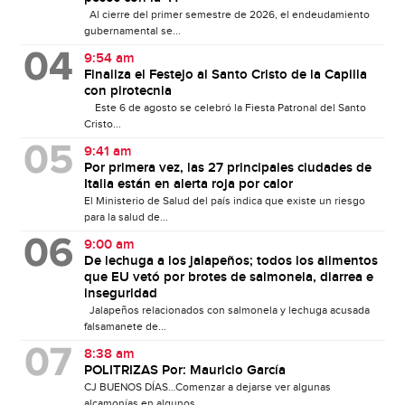
Al cierre del primer semestre de 2026, el endeudamiento
gubernamental se...
9:54 am
Finaliza el Festejo al Santo Cristo de la Capilla
con pirotecnia
Este 6 de agosto se celebró la Fiesta Patronal del Santo
Cristo...
9:41 am
Por primera vez, las 27 principales ciudades de
Italia están en alerta roja por calor
El Ministerio de Salud del país indica que existe un riesgo
para la salud de...
9:00 am
De lechuga a los jalapeños; todos los alimentos
que EU vetó por brotes de salmonela, diarrea e
inseguridad
Jalapeños relacionados con salmonela y lechuga acusada
falsamanete de...
8:38 am
POLITRIZAS Por: Mauricio García
CJ BUENOS DÍAS…Comenzar a dejarse ver algunas
alcamonías en algunos...