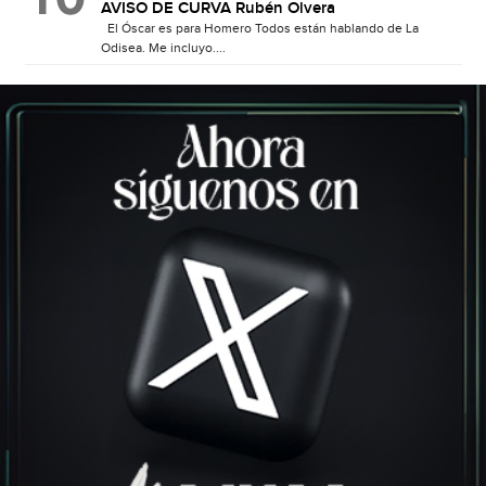
AVISO DE CURVA Rubén Olvera
El Óscar es para Homero Todos están hablando de La
Odisea. Me incluyo....