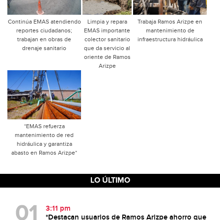
Continúa EMAS atendiendo
Limpia y repara
Trabaja Ramos Arizpe en
reportes ciudadanos;
EMAS importante
mantenimiento de
trabajan en obras de
colector sanitario
infraestructura hidráulica
drenaje sanitario
que da servicio al
oriente de Ramos
Arizpe
*EMAS refuerza
mantenimiento de red
hidráulica y garantiza
abasto en Ramos Arizpe*
LO ÚLTIMO
3:11 pm
*Destacan usuarios de Ramos Arizpe ahorro que