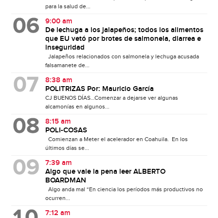
para la salud de...
9:00 am
De lechuga a los jalapeños; todos los alimentos
que EU vetó por brotes de salmonela, diarrea e
inseguridad
Jalapeños relacionados con salmonela y lechuga acusada
falsamanete de...
8:38 am
POLITRIZAS Por: Mauricio García
CJ BUENOS DÍAS…Comenzar a dejarse ver algunas
alcamonías en algunos...
8:15 am
POLI-COSAS
Comienzan a Meter el acelerador en Coahuila. En los
últimos días se...
7:39 am
Algo que vale la pena leer ALBERTO
BOARDMAN
Algo anda mal “En ciencia los períodos más productivos no
ocurren...
7:12 am