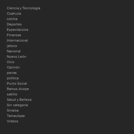
Ciencia y Tecnología
Coahuila
colima
Deportes
Espectáculos
Finanzas
Internacional
jalisco
Nacional
Nuevo León
Ocio
Opinión
parras
politica
Punto Social
Ramos Arizpe
saltillo
Salud y Belleza
Sin categoría
Sinaloa
Tamaulipas
Videos