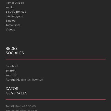
Ramos Arizpe
saltillo
Salud y Belleza
Sin categoría
Sinaloa
Tamaulipas
Videos
REDES
SOCIALES
Facebook
Twitter
YouTube
Agrega Ajuaa a tus favoritos
DATOS
GENERALES
Tel: 01 (844) 485 30 00
contactame@ajuaa.com