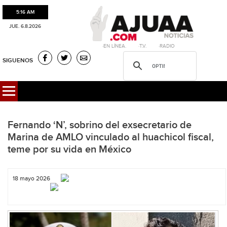
5:16 AM
JUE. 6.8.2026
·EN LÍNEA. ·T.V. ·RADIO
SIGUENOS
Fernando ‘N’, sobrino del exsecretario de
Marina de AMLO vinculado al huachicol fiscal,
teme por su vida en México
18 mayo 2026