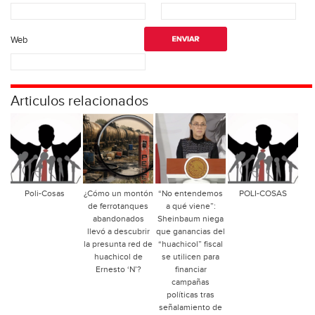
Web
Articulos relacionados
Poli-Cosas
¿Cómo un montón
“No entendemos
POLI-COSAS
de ferrotanques
a qué viene”:
abandonados
Sheinbaum niega
llevó a descubrir
que ganancias del
la presunta red de
“huachicol” fiscal
huachicol de
se utilicen para
Ernesto ‘N’?
financiar
campañas
políticas tras
señalamiento de