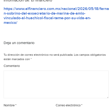
Información de: El financiero
https://www.elfinanciero.com.mx/nacional/2026/05/18/fern
n-sobrino-del-exsecretario-de-marina-de-amlo-
vinculado-al-huachicol-fiscal-teme-por-su-vida-en-
mexico/
Deja un comentario
Tu dirección de correo electrónico no será publicada.
Los campos obligatorios
están marcados con
*
Comentario
Nombre
*
Correo electrónico
*