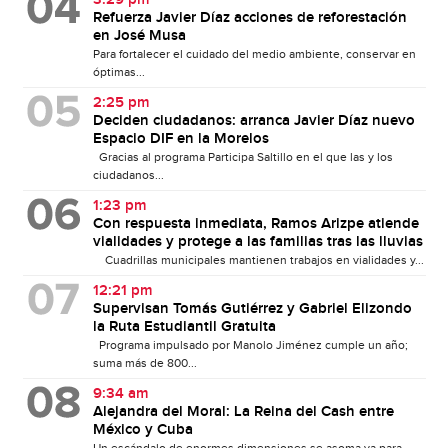
Refuerza Javier Díaz acciones de reforestación
en José Musa
Para fortalecer el cuidado del medio ambiente, conservar en
óptimas...
2:25 pm
Deciden ciudadanos: arranca Javier Díaz nuevo
Espacio DIF en la Morelos
Gracias al programa Participa Saltillo en el que las y los
ciudadanos...
1:23 pm
Con respuesta inmediata, Ramos Arizpe atiende
vialidades y protege a las familias tras las lluvias
Cuadrillas municipales mantienen trabajos en vialidades y...
12:21 pm
Supervisan Tomás Gutiérrez y Gabriel Elizondo
la Ruta Estudiantil Gratuita
Programa impulsado por Manolo Jiménez cumple un año;
suma más de 800...
9:34 am
Alejandra del Moral: La Reina del Cash entre
México y Cuba
Un escándalo de enormes dimensiones se asoma ya para