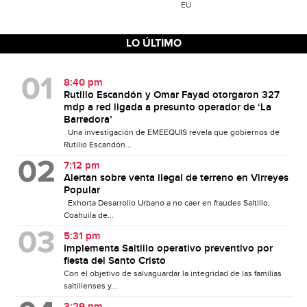
EU
LO ÚLTIMO
8:40 pm
Rutilio Escandón y Omar Fayad otorgaron 327
mdp a red ligada a presunto operador de ‘La
Barredora’
Una investigación de EMEEQUIS revela que gobiernos de
Rutilio Escandón...
7:12 pm
Alertan sobre venta ilegal de terreno en Virreyes
Popular
Exhorta Desarrollo Urbano a no caer en fraudes Saltillo,
Coahuila de...
5:31 pm
Implementa Saltillo operativo preventivo por
fiesta del Santo Cristo
Con el objetivo de salvaguardar la integridad de las familias
saltillenses y...
3:29 pm