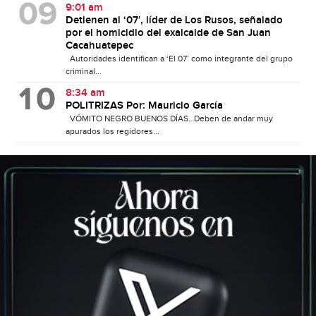
9:01 am
Detienen al ‘07′, líder de Los Rusos, señalado
por el homicidio del exalcalde de San Juan
Cacahuatepec
Autoridades identifican a ‘El 07’ como integrante del grupo
criminal...
8:34 am
POLITRIZAS Por: Mauricio García
VÓMITO NEGRO BUENOS DÍAS…Deben de andar muy
apurados los regidores...