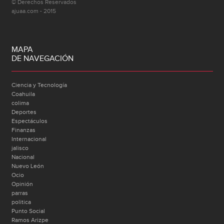
© Derechos Reservados
ajuaa.com - 2015
MAPA
DE NAVEGACIÓN
Ciencia y Tecnología
Coahuila
colima
Deportes
Espectáculos
Finanzas
Internacional
jalisco
Nacional
Nuevo León
Ocio
Opinión
parras
politica
Punto Social
Ramos Arizpe