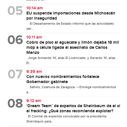
10:14 am
EU suspende importaciones desde Michoacán
por inseguridad
El Departamento de Estado informó que las actividades
del...
10:11 am
Cobro de piso al aguacate y limón dejaba 18 mil
mdp a célula ligada al asesinato de Carlos
Manzo
Jorge Armando ‘N’, alias El Licenciado, y Gerardo ‘N’, alias
El...
9:39 am
Con nuevos nombramientos fortalece
Gobernador gabinete
Saltillo, Coahuila de Zaragoza.- • Entrega nombramientos
a...
9:12 am
‘Dream Team’ de expertos de Sheinbaum da el sí
al fracking: ¿Qué zonas recomienda explotar?
El Comité de expertos convocado por la presidenta
Sheinbaum para...