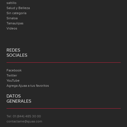
saltillo
Salud y Belleza
Sin categoría
Sinaloa
Tamaulipas
Videos
REDES
SOCIALES
Facebook
Twitter
YouTube
Agrega Ajuaa a tus favoritos
DATOS
GENERALES
Tel: 01 (844) 485 30 00
contactame@ajuaa.com