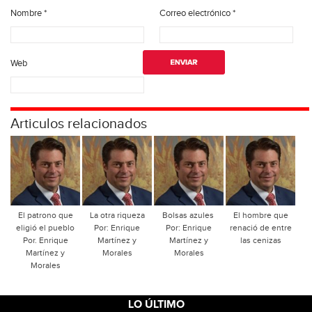
Nombre
*
Correo electrónico
*
Web
Articulos relacionados
El patrono que
La otra riqueza
Bolsas azules
El hombre que
eligió el pueblo
Por: Enrique
Por: Enrique
renació de entre
Por. Enrique
Martínez y
Martínez y
las cenizas
Martínez y
Morales
Morales
Morales
LO ÚLTIMO