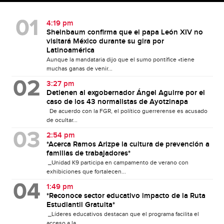
4:19 pm
Sheinbaum confirma que el papa León XIV no
visitará México durante su gira por
Latinoamérica
Aunque la mandataria dijo que el sumo pontífice «tiene
muchas ganas de venir...
3:27 pm
Detienen al exgobernador Ángel Aguirre por el
caso de los 43 normalistas de Ayotzinapa
De acuerdo con la FGR, el político guerrerense es acusado
de ocultar...
2:54 pm
*Acerca Ramos Arizpe la cultura de prevención a
familias de trabajadores*
_Unidad K9 participa en campamento de verano con
exhibiciones que fortalecen...
1:49 pm
*Reconoce sector educativo impacto de la Ruta
Estudiantil Gratuita*
_Líderes educativos destacan que el programa facilita el
acceso a la...