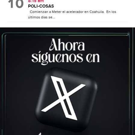
8:15 am
POLI-COSAS
Comienzan a Meter el acelerador en Coahuila. En los
últimos días se...