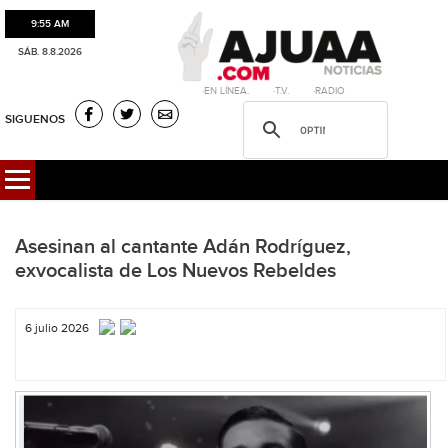
9:55 AM
SÁB. 8.8.2026
·EN LÍNEA. ·T.V. ·RADIO
SIGUENOS
Asesinan al cantante Adán Rodríguez,
exvocalista de Los Nuevos Rebeldes
6 julio 2026