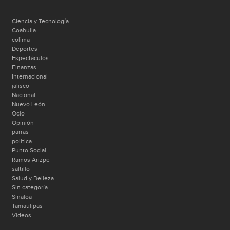
Ciencia y Tecnología
Coahuila
colima
Deportes
Espectáculos
Finanzas
Internacional
jalisco
Nacional
Nuevo León
Ocio
Opinión
parras
politica
Punto Social
Ramos Arizpe
saltillo
Salud y Belleza
Sin categoría
Sinaloa
Tamaulipas
Videos