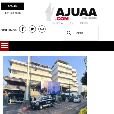
5:15 AM
JUE. 6.8.2026
·EN LÍNEA. ·T.V. ·RADIO
SIGUENOS