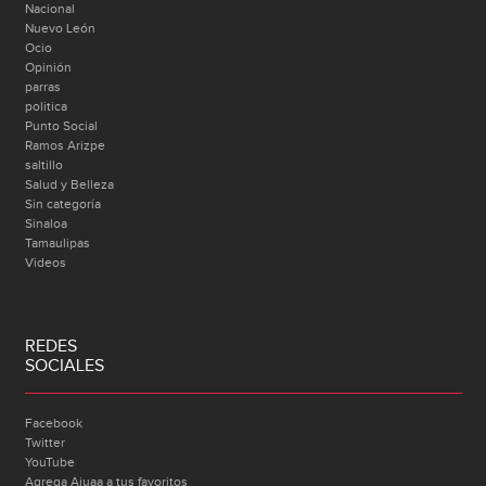
Nacional
Nuevo León
Ocio
Opinión
parras
politica
Punto Social
Ramos Arizpe
saltillo
Salud y Belleza
Sin categoría
Sinaloa
Tamaulipas
Videos
REDES
SOCIALES
Facebook
Twitter
YouTube
Agrega Ajuaa a tus favoritos