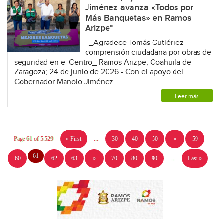
Jiménez avanza «Todos por
Más Banquetas» en Ramos
Arizpe*
_Agradece Tomás Gutiérrez
comprensión ciudadana por obras de
seguridad en el Centro_ Ramos Arizpe, Coahuila de
Zaragoza; 24 de junio de 2026.- Con el apoyo del
Gobernador Manolo Jiménez...
Leer más
Page 61 of 5.529
« First
...
30
40
50
«
59
61
60
62
63
»
70
80
90
...
Last »