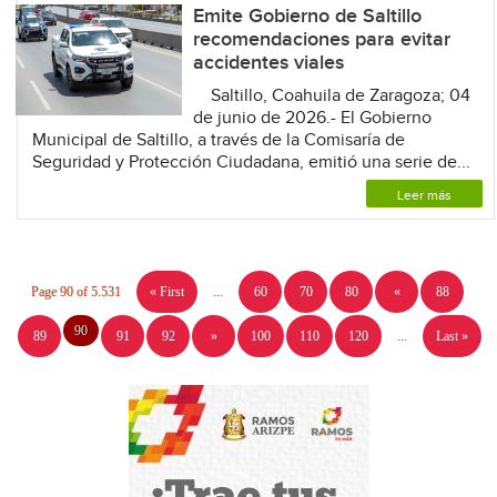
Emite Gobierno de Saltillo
recomendaciones para evitar
accidentes viales
Saltillo, Coahuila de Zaragoza; 04
de junio de 2026.- El Gobierno
Municipal de Saltillo, a través de la Comisaría de
Seguridad y Protección Ciudadana, emitió una serie de...
Leer más
Page 90 of 5.531
« First
...
60
70
80
«
88
90
89
91
92
»
100
110
120
...
Last »