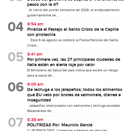
pesos con la 4T
Al cierre del primer semestre de 2026, el endeudamiento
gubernamental se...
9:54 am
Finaliza el Festejo al Santo Cristo de la Capilla
con pirotecnia
Este 6 de agosto se celebró la Fiesta Patronal del Santo
Cristo...
9:41 am
Por primera vez, las 27 principales ciudades de
Italia están en alerta roja por calor
El Ministerio de Salud del país indica que existe un riesgo
para la salud de...
9:00 am
De lechuga a los jalapeños; todos los alimentos
que EU vetó por brotes de salmonela, diarrea e
inseguridad
Jalapeños relacionados con salmonela y lechuga acusada
falsamanete de...
8:38 am
POLITRIZAS Por: Mauricio García
CJ BUENOS DÍAS…Comenzar a dejarse ver algunas