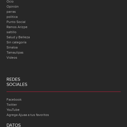
Ocio
Opinión
parras
politica
Punto Social
Ramos Arizpe
saltillo
Salud y Belleza
Sin categoría
Sinaloa
Tamaulipas
Videos
REDES
SOCIALES
Facebook
Twitter
YouTube
Agrega Ajuaa a tus favoritos
DATOS