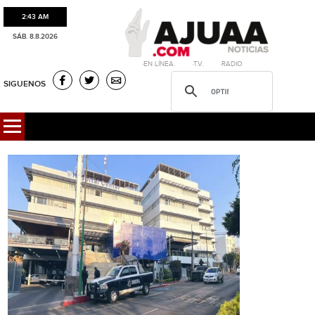
2:43 AM
SÁB. 8.8.2026
·EN LÍNEA. ·T.V. ·RADIO
SIGUENOS