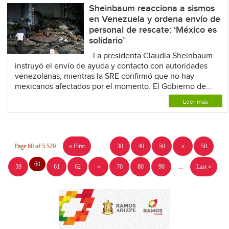
Sheinbaum reacciona a sismos
en Venezuela y ordena envío de
personal de rescate: ‘México es
solidario’
La presidenta Claudia Sheinbaum
instruyó el envío de ayuda y contacto con autoridades
venezolanas, mientras la SRE confirmó que no hay
mexicanos afectados por el momento. El Gobierno de...
Leer más
Page 60 of 5.529
« First
...
30
40
50
«
58
60
59
61
62
»
70
80
90
...
Last »