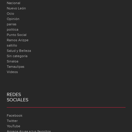
Nacional
Nuevo León
Ocio
Opinión
parras
politica
Punto Social
Ramos Arizpe
saltillo
Salud y Belleza
Sin categoría
Sinaloa
Tamaulipas
Videos
REDES
SOCIALES
Facebook
Twitter
YouTube
Agrega Ajuaa a tus favoritos