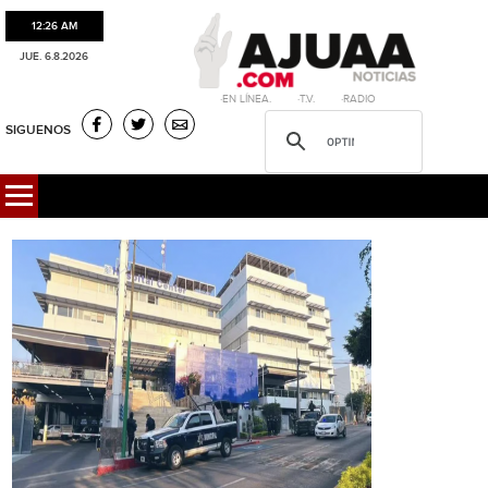
12:26 AM
JUE. 6.8.2026
·EN LÍNEA. ·T.V. ·RADIO
SIGUENOS