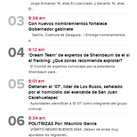
Jorge Armando ‘N’, alias El Licenciado, y Gerardo ‘N’, alias
El...
9:39 am
Con nuevos nombramientos fortalece
Gobernador gabinete
Saltillo, Coahuila de Zaragoza.- • Entrega nombramientos
a...
9:12 am
‘Dream Team’ de expertos de Sheinbaum da el sí
al fracking: ¿Qué zonas recomienda explotar?
El Comité de expertos convocado por la presidenta
Sheinbaum para...
9:01 am
Detienen al ‘07′, líder de Los Rusos, señalado
por el homicidio del exalcalde de San Juan
Cacahuatepec
Autoridades identifican a ‘El 07’ como integrante del grupo
criminal...
8:34 am
POLITRIZAS Por: Mauricio García
VÓMITO NEGRO BUENOS DÍAS…Deben de andar muy
apurados los regidores...