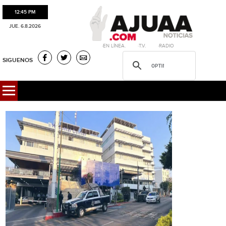
12:45 PM
JUE. 6.8.2026
·EN LÍNEA. ·T.V. ·RADIO
SIGUENOS