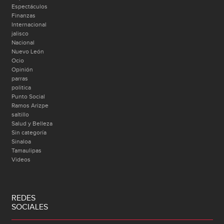
Espectáculos
Finanzas
Internacional
jalisco
Nacional
Nuevo León
Ocio
Opinión
parras
politica
Punto Social
Ramos Arizpe
saltillo
Salud y Belleza
Sin categoría
Sinaloa
Tamaulipas
Videos
REDES
SOCIALES