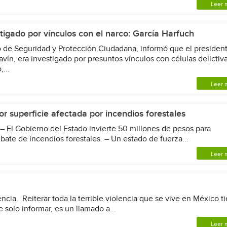
Leer 
tigado por vínculos con el narco: García Harfuch
 de Seguridad y Protección Ciudadana, informó que el presiden
vín, era investigado por presuntos vínculos con células delictiva
...
Leer 
r superficie afectada por incendios forestales
 – El Gobierno del Estado invierte 50 millones de pesos para
bate de incendios forestales. – Un estado de fuerza...
Leer 
ia. Reiterar toda la terrible violencia que se vive en México t
 solo informar, es un llamado a...
Leer 