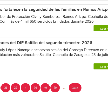
 fortalecen la seguridad de las familias en Ramos Arizp
abor de Protección Civil y Bomberos_ Ramos Arizpe, Coahuila d
Con más de 4 mil 650 servicios brindados durante 2026,...
Leer 
ades del DIF Saltillo del segundo trimestre 2026
Luly López Naranjo encabezan sesión del Consejo Directivo en e
ación más vulnerable Saltillo, Coahuila de Zaragoza; 23 de juli
Leer 
21
22
»
30
40
50
...
Last »