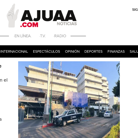
SI
·EN LÍNEA. ·T.V. ·RADIO
INTERNACIONAL
ESPECTÁCULOS
OPINIÓN
DEPORTES
FINANZAS
SALU
e
n el
a