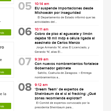
10:14 am
EU suspende importaciones desde
Michoacán por inseguridad
El Departamento de Estado informó que las
,
actividades del...
10:11 am
más
Cobro de piso al aguacate y limón
dejaba 18 mil mdp a célula ligada al
asesinato de Carlos Manzo
ro
Jorge Armando ‘N’, alias El Licenciado, y
Gerardo ‘N’, alias El...
9:39 am
de
Con nuevos nombramientos fortalece
Gobernador gabinete
más
Saltillo, Coahuila de Zaragoza.- • Entrega
nombramientos a...
9:12 am
‘Dream Team’ de expertos de
e la
Sheinbaum da el sí al fracking: ¿Qué
zonas recomienda explotar?
El Comité de expertos convocado por la
más
presidenta Sheinbaum para...