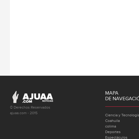
MAPA
DE NAVEGACI
© Derechos Reservados
ajuaa.com - 2015
Ciencia y Tecnologí
Coahuila
colima
Deportes
Espectáculos