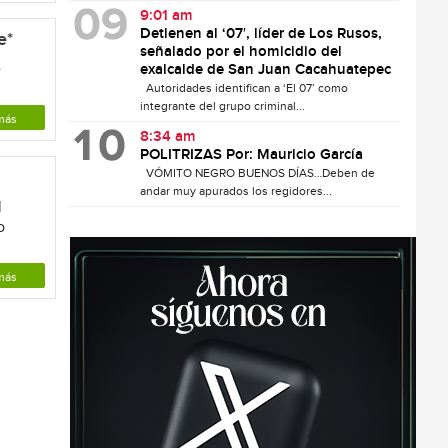
9:01 am
Detienen al ‘07′, líder de Los Rusos,
e*
señalado por el homicidio del
e
exalcalde de San Juan Cacahuatepec
Autoridades identifican a ‘El 07’ como
integrante del grupo criminal...
más
8:34 am
POLITRIZAS Por: Mauricio García
VÓMITO NEGRO BUENOS DÍAS…Deben de
andar muy apurados los regidores...
l
o
más