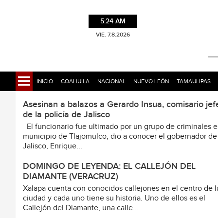
5:24 AM
VIE. 7.8.2026
INICIO
COAHUILA
NACIONAL
NUEVO LEÓN
TAMAULIPAS
Asesinan a balazos a Gerardo Insua, comisario jef
de la policía de Jalisco
El funcionario fue ultimado por un grupo de criminales e
municipio de Tlajomulco, dio a conocer el gobernador de
Jalisco, Enrique...
DOMINGO DE LEYENDA: EL CALLEJÓN DEL
DIAMANTE (VERACRUZ)
Xalapa cuenta con conocidos callejones en el centro de l
ciudad y cada uno tiene su historia. Uno de ellos es el
Callejón del Diamante, una calle...