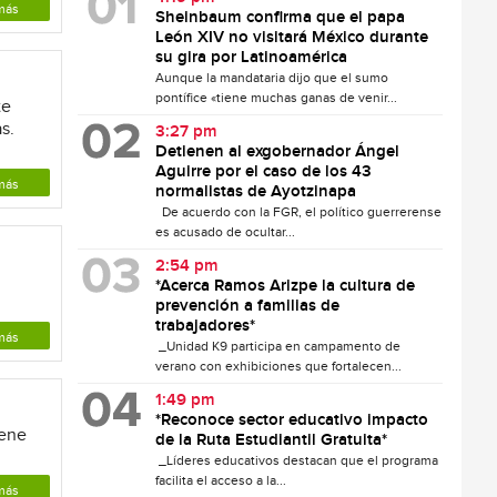
más
Sheinbaum confirma que el papa
León XIV no visitará México durante
su gira por Latinoamérica
Aunque la mandataria dijo que el sumo
pontífice «tiene muchas ganas de venir...
te
s.
3:27 pm
Detienen al exgobernador Ángel
Aguirre por el caso de los 43
más
normalistas de Ayotzinapa
De acuerdo con la FGR, el político guerrerense
es acusado de ocultar...
2:54 pm
*Acerca Ramos Arizpe la cultura de
prevención a familias de
trabajadores*
más
_Unidad K9 participa en campamento de
verano con exhibiciones que fortalecen...
1:49 pm
*Reconoce sector educativo impacto
iene
de la Ruta Estudiantil Gratuita*
_Líderes educativos destacan que el programa
facilita el acceso a la...
más