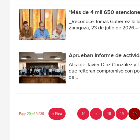
*Más de 4 mil 650 atenciones
_Reconoce Tomás Gutiérrez la l
Zaragoza; 23 de julio de 2026.– 
Aprueban informe de activid
Alcalde Javier Díaz González y 
que reiteran compromiso con pobl
de...
Page 20 of 5.530
« First
...
10
«
18
19
20