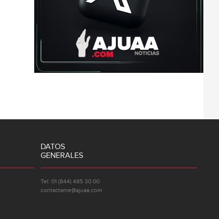
DATOS
GENERALES
Tel: 01 (844) 485 30 00
contactame@ajuaa.com