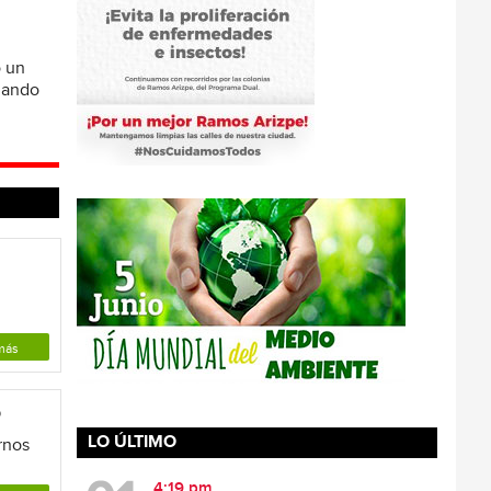
ó un
omando
más
o
LO ÚLTIMO
rnos
4:19 pm