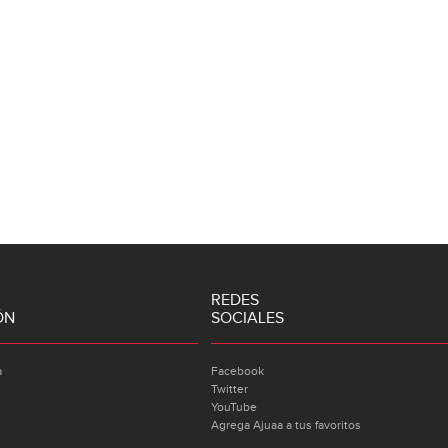
REDES
ÓN
SOCIALES
a
Facebook
Twitter
YouTube
Agrega Ajuaa a tus favoritos