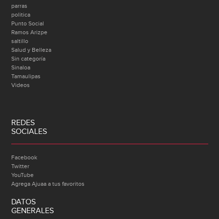
parras
politica
Punto Social
Ramos Arizpe
saltillo
Salud y Belleza
Sin categoría
Sinaloa
Tamaulipas
Videos
REDES
SOCIALES
Facebook
Twitter
YouTube
Agrega Ajuaa a tus favoritos
DATOS
GENERALES