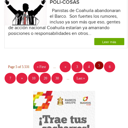
POLI-COSAS
Panistas de Coahuila abandonaran
el Barco. Son fuertes los rumores,
incluso ya son más que eso, gentes
de acción nacional Coahuila estarían ya amarrando
posiciones o responsabilidades en otros...
Leer más
5
Page 5 of 5.531
« First
...
«
3
4
6
7
»
10
20
30
...
Last »