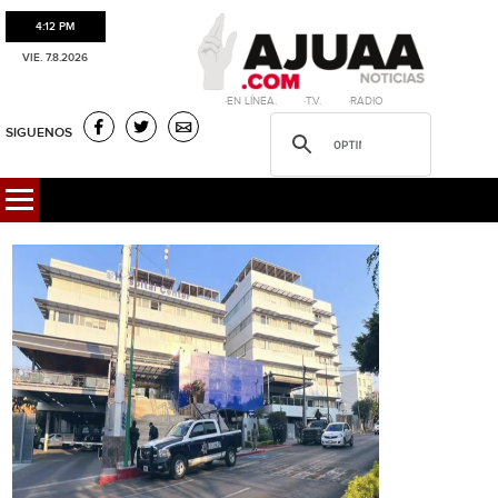
4:12 PM
VIE. 7.8.2026
·EN LÍNEA. ·T.V. ·RADIO
SIGUENOS