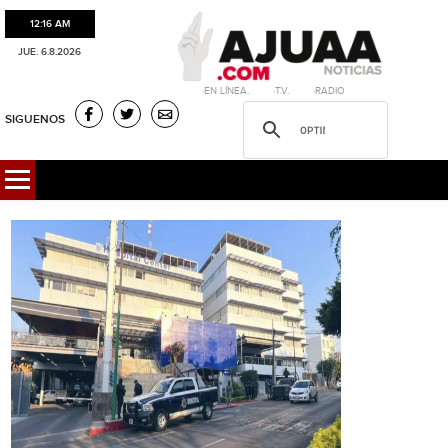
12:16 AM
JUE. 6.8.2026
·EN LÍNEA. ·T.V. ·RADIO
SIGUENOS