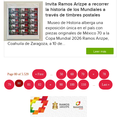
Invita Ramos Arizpe a recorrer
la historia de los Mundiales a
través de timbres postales
Museo de Historia alberga una
exposición única en el país con
piezas originales de México 70 a la
Copa Mundial 2026 Ramos Arizpe,
Coahuila de Zaragoza, a 10 de...
Leer más
Page 80 of 5.529
« First
...
50
60
70
«
78
80
79
81
82
»
90
100
110
...
Last »