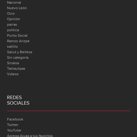
Nacional
Nuevo León
Ocio
Opinión
parras
politica
Punto Social
Ramos Arizpe
saltillo
Salud y Belleza
Sin categoría
Sinaloa
Tamaulipas
Videos
REDES
SOCIALES
Facebook
Twitter
YouTube
Agrega Ajuaa a tus favoritos