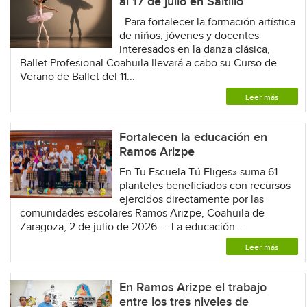
al 17 de julio en Saltillo
Para fortalecer la formación artística
de niños, jóvenes y docentes
interesados en la danza clásica,
Ballet Profesional Coahuila llevará a cabo su Curso de
Verano de Ballet del 11...
Leer más
Fortalecen la educación en
Ramos Arizpe
En Tu Escuela Tú Eliges» suma 61
planteles beneficiados con recursos
ejercidos directamente por las
comunidades escolares Ramos Arizpe, Coahuila de
Zaragoza; 2 de julio de 2026. – La educación...
Leer más
En Ramos Arizpe el trabajo
entre los tres niveles de