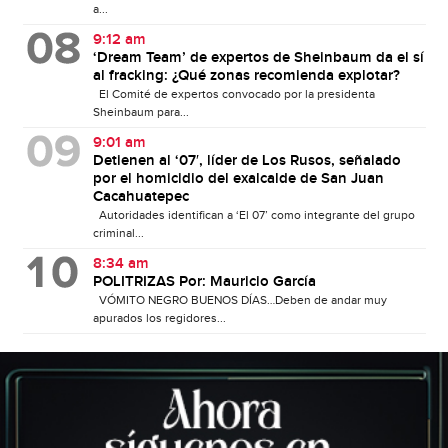
a...
9:12 am
‘Dream Team’ de expertos de Sheinbaum da el sí
al fracking: ¿Qué zonas recomienda explotar?
El Comité de expertos convocado por la presidenta
Sheinbaum para...
9:01 am
Detienen al ‘07′, líder de Los Rusos, señalado
por el homicidio del exalcalde de San Juan
Cacahuatepec
Autoridades identifican a ‘El 07’ como integrante del grupo
criminal...
8:34 am
POLITRIZAS Por: Mauricio García
VÓMITO NEGRO BUENOS DÍAS…Deben de andar muy
apurados los regidores...