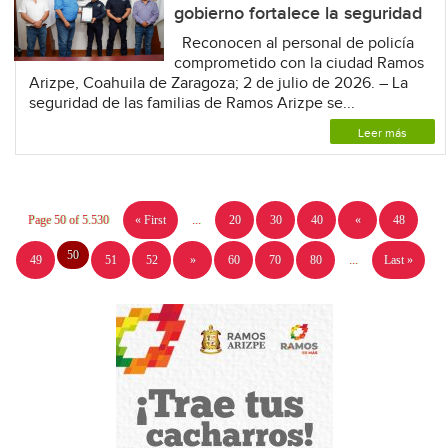
gobierno fortalece la seguridad
Reconocen al personal de policía
comprometido con la ciudad Ramos
Arizpe, Coahuila de Zaragoza; 2 de julio de 2026. – La
seguridad de las familias de Ramos Arizpe se...
Leer más
Page 50 of 5.530
« First
...
20
30
40
«
48
50
49
51
52
»
60
70
80
...
Last »