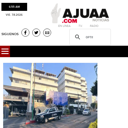
6:55 AM
VIE. 7.8.2026
·EN LÍNEA. ·T.V. ·RADIO
SIGUENOS