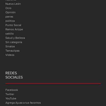
Nuevo León
Ocio
Opinión
parras
politica
Punto Social
Ramos Arizpe
saltillo
Salud y Belleza
Sin categoría
Sinaloa
Tamaulipas
Videos
REDES
SOCIALES
Facebook
Twitter
YouTube
Agrega Ajuaa a tus favoritos