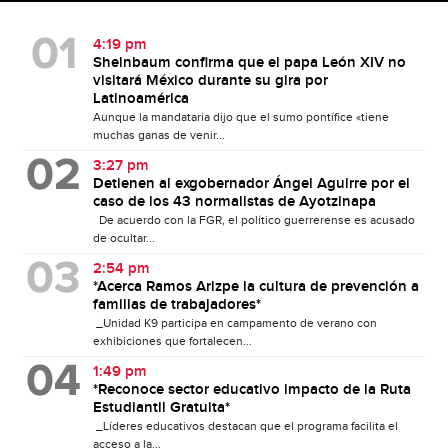
4:19 pm
Sheinbaum confirma que el papa León XIV no
visitará México durante su gira por
Latinoamérica
Aunque la mandataria dijo que el sumo pontífice «tiene
muchas ganas de venir...
3:27 pm
Detienen al exgobernador Ángel Aguirre por el
caso de los 43 normalistas de Ayotzinapa
De acuerdo con la FGR, el político guerrerense es acusado
de ocultar...
2:54 pm
*Acerca Ramos Arizpe la cultura de prevención a
familias de trabajadores*
_Unidad K9 participa en campamento de verano con
exhibiciones que fortalecen...
1:49 pm
*Reconoce sector educativo impacto de la Ruta
Estudiantil Gratuita*
_Líderes educativos destacan que el programa facilita el
acceso a la...