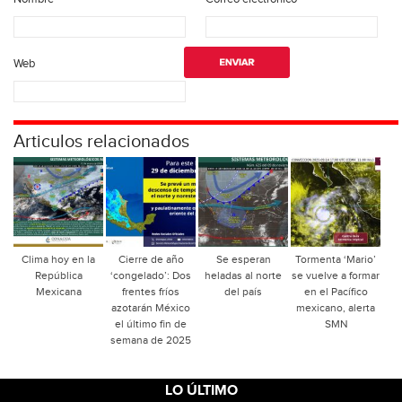
Web
Articulos relacionados
Clima hoy en la
Cierre de año
Se esperan
Tormenta ‘Mario’
República
‘congelado’: Dos
heladas al norte
se vuelve a formar
Mexicana
frentes fríos
del país
en el Pacífico
azotarán México
mexicano, alerta
el último fin de
SMN
semana de 2025
LO ÚLTIMO