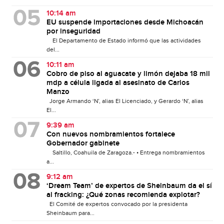
10:14 am
EU suspende importaciones desde Michoacán
por inseguridad
El Departamento de Estado informó que las actividades
del...
10:11 am
Cobro de piso al aguacate y limón dejaba 18 mil
mdp a célula ligada al asesinato de Carlos
Manzo
Jorge Armando ‘N’, alias El Licenciado, y Gerardo ‘N’, alias
El...
9:39 am
Con nuevos nombramientos fortalece
Gobernador gabinete
Saltillo, Coahuila de Zaragoza.- • Entrega nombramientos
a...
9:12 am
‘Dream Team’ de expertos de Sheinbaum da el sí
al fracking: ¿Qué zonas recomienda explotar?
El Comité de expertos convocado por la presidenta
Sheinbaum para...