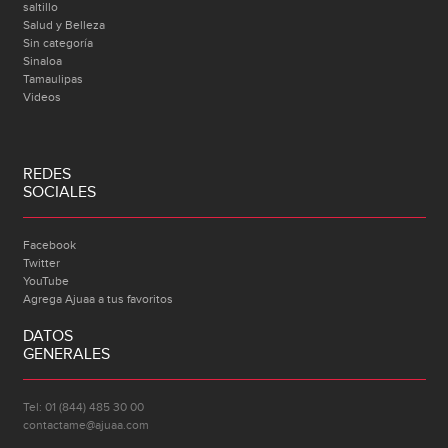
saltillo
Salud y Belleza
Sin categoría
Sinaloa
Tamaulipas
Videos
REDES
SOCIALES
Facebook
Twitter
YouTube
Agrega Ajuaa a tus favoritos
DATOS
GENERALES
Tel: 01 (844) 485 30 00
contactame@ajuaa.com