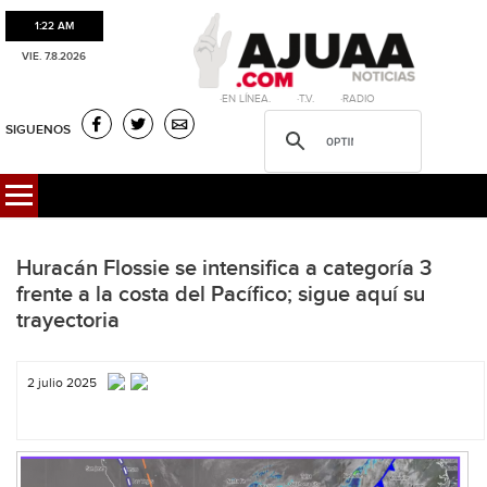
1:22 AM
VIE. 7.8.2026
·EN LÍNEA. ·T.V. ·RADIO
SIGUENOS
Huracán Flossie se intensifica a categoría 3
frente a la costa del Pacífico; sigue aquí su
trayectoria
2 julio 2025