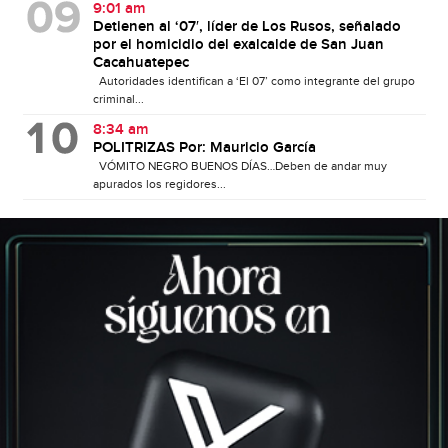
9:01 am
Detienen al ‘07′, líder de Los Rusos, señalado
por el homicidio del exalcalde de San Juan
Cacahuatepec
Autoridades identifican a ‘El 07’ como integrante del grupo
criminal...
8:34 am
POLITRIZAS Por: Mauricio García
VÓMITO NEGRO BUENOS DÍAS…Deben de andar muy
apurados los regidores...