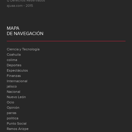
© Derechos Reservados
ajuaa.com - 2015
MAPA
DE NAVEGACIÓN
Ciencia y Tecnología
Coahuila
colima
Deportes
Espectáculos
Finanzas
Internacional
jalisco
Nacional
Nuevo León
Ocio
Opinión
parras
politica
Punto Social
Ramos Arizpe