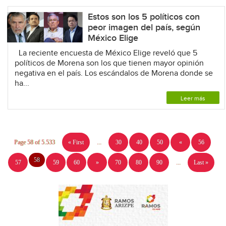
Estos son los 5 políticos con
peor imagen del país, según
México Elige
La reciente encuesta de México Elige reveló que 5
políticos de Morena son los que tienen mayor opinión
negativa en el país. Los escándalos de Morena donde se
ha...
Leer más
Page 58 of 5.533
« First
...
30
40
50
«
56
58
57
59
60
»
70
80
90
...
Last »