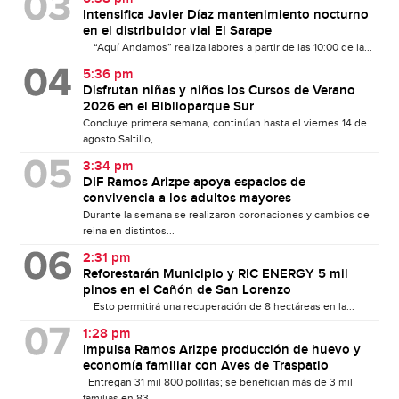
Intensifica Javier Díaz mantenimiento nocturno
en el distribuidor vial El Sarape
“Aquí Andamos” realiza labores a partir de las 10:00 de la...
5:36 pm
Disfrutan niñas y niños los Cursos de Verano
2026 en el Biblioparque Sur
Concluye primera semana, continúan hasta el viernes 14 de
agosto Saltillo,...
3:34 pm
DIF Ramos Arizpe apoya espacios de
convivencia a los adultos mayores
Durante la semana se realizaron coronaciones y cambios de
reina en distintos...
2:31 pm
Reforestarán Municipio y RIC ENERGY 5 mil
pinos en el Cañón de San Lorenzo
Esto permitirá una recuperación de 8 hectáreas en la...
1:28 pm
Impulsa Ramos Arizpe producción de huevo y
economía familiar con Aves de Traspatio
Entregan 31 mil 800 pollitas; se benefician más de 3 mil
familias en 83...