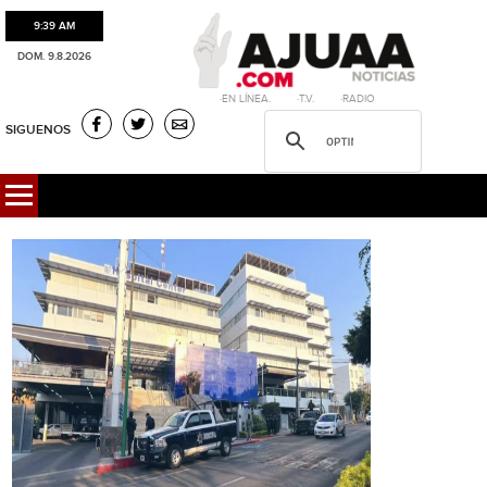
9:39 AM
DOM. 9.8.2026
·EN LÍNEA. ·T.V. ·RADIO
SIGUENOS