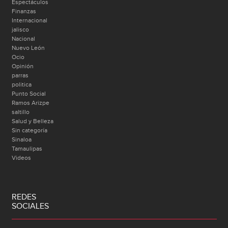
Espectáculos
Finanzas
Internacional
jalisco
Nacional
Nuevo León
Ocio
Opinión
parras
politica
Punto Social
Ramos Arizpe
saltillo
Salud y Belleza
Sin categoría
Sinaloa
Tamaulipas
Videos
REDES
SOCIALES