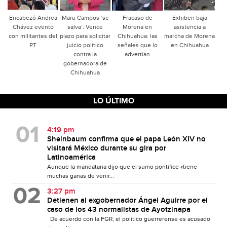
Encabezó Andrea
Maru Campos ‘se
Fracaso de
Exhiben baja
Chávez evento
salva’: Vence
Morena en
asistencia a
con militantes del
plazo para solicitar
Chihuahua: las
marcha de Morena
PT
juicio político
señales que lo
en Chihuahua
contra la
advertían
gobernadora de
Chihuahua
LO ÚLTIMO
4:19 pm
Sheinbaum confirma que el papa León XIV no
visitará México durante su gira por
Latinoamérica
Aunque la mandataria dijo que el sumo pontífice «tiene
muchas ganas de venir...
3:27 pm
Detienen al exgobernador Ángel Aguirre por el
caso de los 43 normalistas de Ayotzinapa
De acuerdo con la FGR, el político guerrerense es acusado