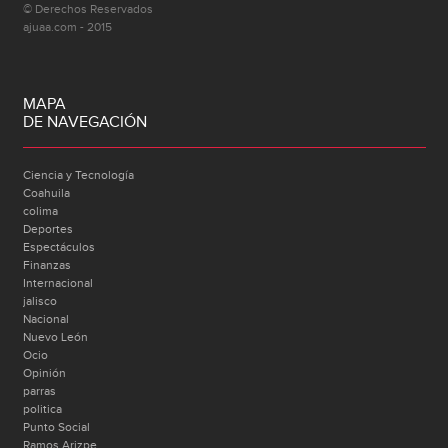
© Derechos Reservados
ajuaa.com - 2015
MAPA
DE NAVEGACIÓN
Ciencia y Tecnología
Coahuila
colima
Deportes
Espectáculos
Finanzas
Internacional
jalisco
Nacional
Nuevo León
Ocio
Opinión
parras
politica
Punto Social
Ramos Arizpe