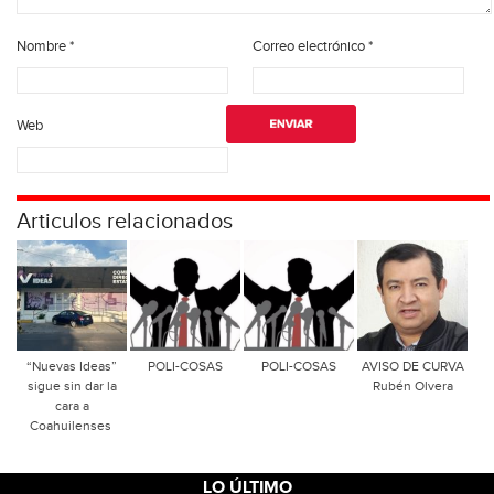
Nombre
*
Correo electrónico
*
Web
Articulos relacionados
“Nuevas Ideas”
POLI-COSAS
POLI-COSAS
AVISO DE CURVA
sigue sin dar la
Rubén Olvera
cara a
Coahuilenses
LO ÚLTIMO