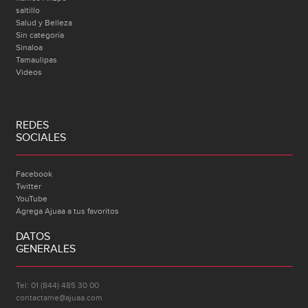
saltillo
Salud y Belleza
Sin categoría
Sinaloa
Tamaulipas
Videos
REDES
SOCIALES
Facebook
Twitter
YouTube
Agrega Ajuaa a tus favoritos
DATOS
GENERALES
Tel: 01 (844) 485 30 00
contactame@ajuaa.com