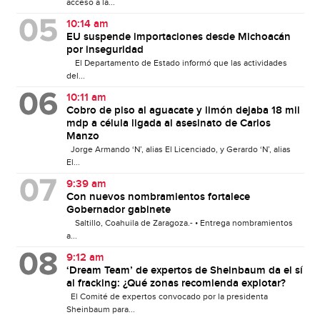
acceso a la...
10:14 am
EU suspende importaciones desde Michoacán
por inseguridad
El Departamento de Estado informó que las actividades
del...
10:11 am
Cobro de piso al aguacate y limón dejaba 18 mil
mdp a célula ligada al asesinato de Carlos
Manzo
Jorge Armando ‘N’, alias El Licenciado, y Gerardo ‘N’, alias
El...
9:39 am
Con nuevos nombramientos fortalece
Gobernador gabinete
Saltillo, Coahuila de Zaragoza.- • Entrega nombramientos
a...
9:12 am
‘Dream Team’ de expertos de Sheinbaum da el sí
al fracking: ¿Qué zonas recomienda explotar?
El Comité de expertos convocado por la presidenta
Sheinbaum para...