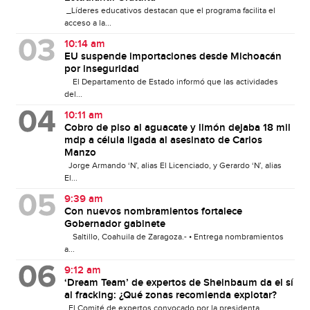
_Líderes educativos destacan que el programa facilita el
acceso a la...
10:14 am
EU suspende importaciones desde Michoacán
por inseguridad
El Departamento de Estado informó que las actividades
del...
10:11 am
Cobro de piso al aguacate y limón dejaba 18 mil
mdp a célula ligada al asesinato de Carlos
Manzo
Jorge Armando ‘N’, alias El Licenciado, y Gerardo ‘N’, alias
El...
9:39 am
Con nuevos nombramientos fortalece
Gobernador gabinete
Saltillo, Coahuila de Zaragoza.- • Entrega nombramientos
a...
9:12 am
‘Dream Team’ de expertos de Sheinbaum da el sí
al fracking: ¿Qué zonas recomienda explotar?
El Comité de expertos convocado por la presidenta