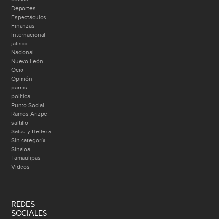
Deportes
Espectáculos
Finanzas
Internacional
jalisco
Nacional
Nuevo León
Ocio
Opinión
parras
politica
Punto Social
Ramos Arizpe
saltillo
Salud y Belleza
Sin categoría
Sinaloa
Tamaulipas
Videos
REDES
SOCIALES