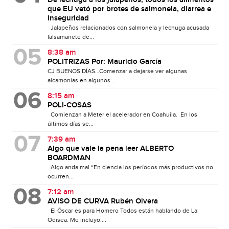
que EU vetó por brotes de salmonela, diarrea e
inseguridad
Jalapeños relacionados con salmonela y lechuga acusada
falsamanete de...
8:38 am
POLITRIZAS Por: Mauricio García
CJ BUENOS DÍAS…Comenzar a dejarse ver algunas
alcamonías en algunos...
8:15 am
POLI-COSAS
Comienzan a Meter el acelerador en Coahuila. En los
últimos días se...
7:39 am
Algo que vale la pena leer ALBERTO
BOARDMAN
Algo anda mal “En ciencia los períodos más productivos no
ocurren...
7:12 am
AVISO DE CURVA Rubén Olvera
El Óscar es para Homero Todos están hablando de La
Odisea. Me incluyo....