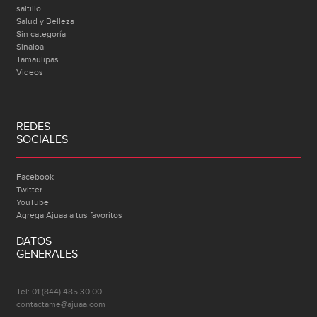
saltillo
Salud y Belleza
Sin categoría
Sinaloa
Tamaulipas
Videos
REDES
SOCIALES
Facebook
Twitter
YouTube
Agrega Ajuaa a tus favoritos
DATOS
GENERALES
Tel: 01 (844) 485 30 00
contactame@ajuaa.com