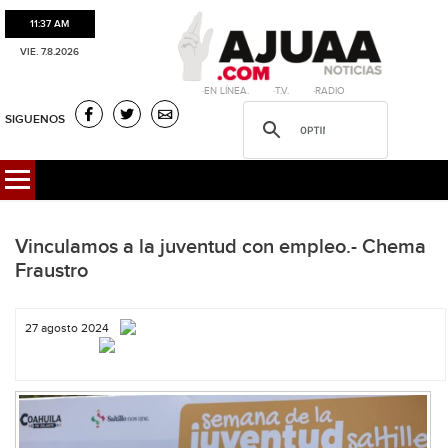
11:37 AM
VIE. 7.8.2026
·EN LÍNEA. ·T.V. ·RADIO
SIGUENOS
Vinculamos a la juventud con empleo.- Chema
Fraustro
27 agosto 2024