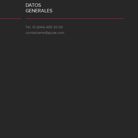
DATOS
GENERALES
Tel: 01 (844) 485 30 00
contactame@ajuaa.com