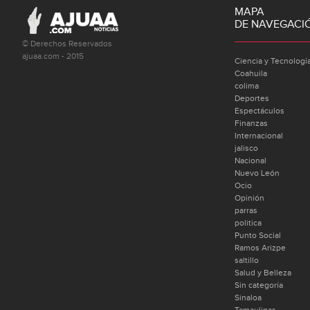
MAPA
DE NAVEGACI
© Derechos Reservados
ajuaa.com - 2015
Ciencia y Tecnologí
Coahuila
colima
Deportes
Espectáculos
Finanzas
Internacional
jalisco
Nacional
Nuevo León
Ocio
Opinión
parras
politica
Punto Social
Ramos Arizpe
saltillo
Salud y Belleza
Sin categoría
Sinaloa