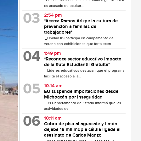
De acuerdo con la FGR, el político guerrerense
es acusado de ocultar...
2:54 pm
*Acerca Ramos Arizpe la cultura de
prevención a familias de
trabajadores*
_Unidad K9 participa en campamento de
verano con exhibiciones que fortalecen...
1:49 pm
*Reconoce sector educativo impacto
de la Ruta Estudiantil Gratuita*
_Líderes educativos destacan que el programa
facilita el acceso a la...
10:14 am
EU suspende importaciones desde
Michoacán por inseguridad
El Departamento de Estado informó que las
actividades del...
10:11 am
Cobro de piso al aguacate y limón
dejaba 18 mil mdp a célula ligada al
asesinato de Carlos Manzo