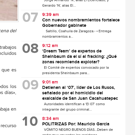
Jorge Armando ‘N’, alias El Licenciado, y
Gerardo ‘N’, alias El...
9:39 am
Con nuevos nombramientos fortalece
Gobernador gabinete
cena del
Saltillo, Coahuila de Zaragoza.- • Entrega
nombramientos a...
9:12 am
trabajos
‘Dream Team’ de expertos de
ncluidos
Sheinbaum da el sí al fracking: ¿Qué
zonas recomienda explotar?
El Comité de expertos convocado por la
, que es
presidenta Sheinbaum para...
9:01 am
odos los
Detienen al ‘07′, líder de Los Rusos,
s días»,
señalado por el homicidio del
exalcalde de San Juan Cacahuatepec
Autoridades identifican a ‘El 07’ como
abaja en
integrante del grupo criminal...
8:34 am
POLITRIZAS Por: Mauricio García
 recurso
VÓMITO NEGRO BUENOS DÍAS…Deben de