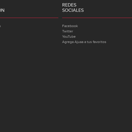
REDES
ÓN
SOCIALES
a
Facebook
Twitter
YouTube
Agrega Ajuaa a tus favoritos