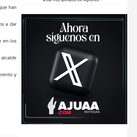
andar muy apurados los regidores...
 que han
os a dar
e en los
 alcalde
miento y