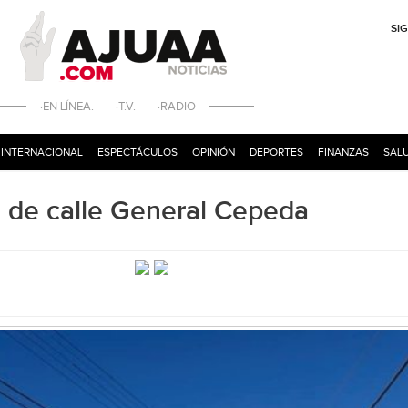
SI
·EN LÍNEA. ·T.V. ·RADIO
INTERNACIONAL
ESPECTÁCULOS
OPINIÓN
DEPORTES
FINANZAS
SALU
ón de calle General Cepeda