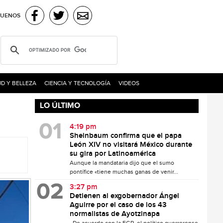
GUENOS
D Y BELLEZA
CIENCIA Y TECNOLOGÍA
VIDEOS
LO ÚLTIMO
4:19 pm
Sheinbaum confirma que el papa
León XIV no visitará México durante
su gira por Latinoamérica
Aunque la mandataria dijo que el sumo
pontífice «tiene muchas ganas de venir...
3:27 pm
Detienen al exgobernador Ángel
Aguirre por el caso de los 43
normalistas de Ayotzinapa