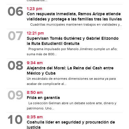
ciudadanos...
1:23 pm
Con respuesta inmediata, Ramos Arizpe atiende
vialidades y protege a las familias tras las lluvias
Cuadrillas municipales mantienen trabajos en vialidades y...
12:21 pm
Supervisan Tomás Gutiérrez y Gabriel Elizondo
la Ruta Estudiantil Gratuita
Programa impulsado por Manolo Jiménez cumple un año;
suma más de 800...
9:34 am
Alejandra del Moral: La Reina del Cash entre
México y Cuba
Un escándalo de enormes dimensiones se asoma ya para
acabar de complicarle al...
8:50 am
Frida en garantía
La colección Gelman abre un debate sobre arte, dinero y
patrimonio. Uno...
8:35 am
Coahuila líder en seguridad y procuración de
justicia