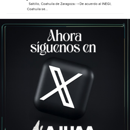
Saltillo, Coahuila de Zaragoza.- • De acuerdo al INEGI,
Coahuila se...