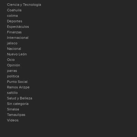
Ciencia y Tecnología
Coahuila
colima
Deportes
Espectáculos
Finanzas
Internacional
jalisco
Nacional
Nuevo León
Ocio
Opinión
parras
politica
Punto Social
Ramos Arizpe
saltillo
Salud y Belleza
Sin categoría
Sinaloa
Tamaulipas
Videos