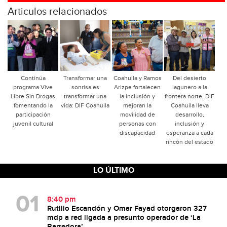
Articulos relacionados
Continúa
Transformar una
Coahuila y Ramos
Del desierto
programa Vive
sonrisa es
Arizpe fortalecen
lagunero a la
Libre Sin Drogas
transformar una
la inclusión y
frontera norte, DIF
fomentando la
vida: DIF Coahuila
mejoran la
Coahuila lleva
participación
movilidad de
desarrollo,
juvenil cultural
personas con
inclusión y
discapacidad
esperanza a cada
rincón del estado
LO ÚLTIMO
8:40 pm
Rutilio Escandón y Omar Fayad otorgaron 327
mdp a red ligada a presunto operador de ‘La