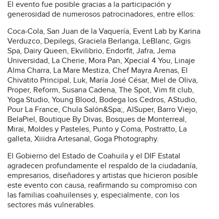
El evento fue posible gracias a la participación y
generosidad de numerosos patrocinadores, entre ellos:
Coca-Cola, San Juan de la Vaquería, Event Lab by Karina
Verduzco, Depilegs, Graciela Berlanga, LeBlanc, Gigis
Spa, Dairy Queen, Ekvilibrio, Endorfit, Jafra, Jema
Universidad, La Cherie, Mora Pan, Xpecial 4 You, Linaje
Alma Charra, La Mare Mestiza, Chef Mayra Arenas, El
Chivatito Principal, Luk, María José César, Miel de Oliva,
Proper, Reform, Susana Cadena, The Spot, Vim fit club,
Yoga Studio, Young Blood, Bodega los Cedros, AStudio,
Pour La France, Chula Salón&Spa;, AlSuper, Barro Viejo,
BelaPiel, Boutique By Divas, Bosques de Monterreal,
Mirai, Moldes y Pasteles, Punto y Coma, Postratto, La
galleta, Xiiidra Artesanal, Goga Photography.
El Gobierno del Estado de Coahuila y el DIF Estatal
agradecen profundamente el respaldo de la ciudadanía,
empresarios, diseñadores y artistas que hicieron posible
este evento con causa, reafirmando su compromiso con
las familias coahuilenses y, especialmente, con los
sectores más vulnerables.