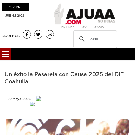
9:50 PM
JUE. 6.8.2026
·EN LÍNEA. ·T.V. ·RADIO
SIGUENOS
Un éxito la Pasarela con Causa 2025 del DIF
Coahuila
29 mayo 2025