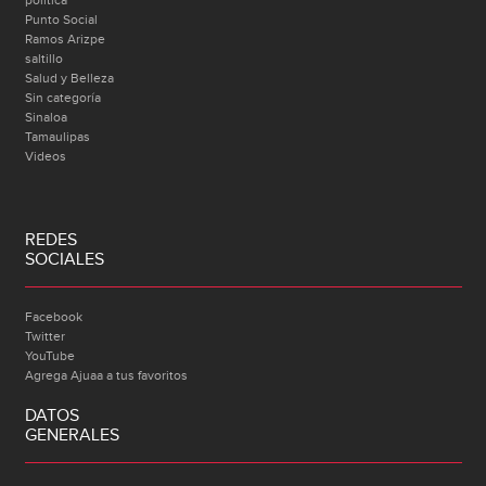
politica
Punto Social
Ramos Arizpe
saltillo
Salud y Belleza
Sin categoría
Sinaloa
Tamaulipas
Videos
REDES
SOCIALES
Facebook
Twitter
YouTube
Agrega Ajuaa a tus favoritos
DATOS
GENERALES