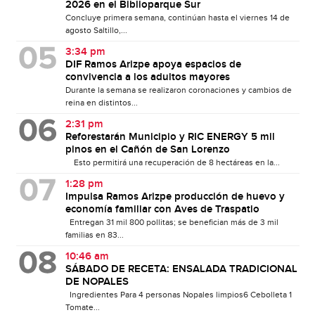
2026 en el Biblioparque Sur
Concluye primera semana, continúan hasta el viernes 14 de
agosto Saltillo,...
3:34 pm
DIF Ramos Arizpe apoya espacios de
convivencia a los adultos mayores
Durante la semana se realizaron coronaciones y cambios de
reina en distintos...
2:31 pm
Reforestarán Municipio y RIC ENERGY 5 mil
pinos en el Cañón de San Lorenzo
Esto permitirá una recuperación de 8 hectáreas en la...
1:28 pm
Impulsa Ramos Arizpe producción de huevo y
economía familiar con Aves de Traspatio
Entregan 31 mil 800 pollitas; se benefician más de 3 mil
familias en 83...
10:46 am
SÁBADO DE RECETA: ENSALADA TRADICIONAL
DE NOPALES
Ingredientes Para 4 personas Nopales limpios6 Cebolleta 1
Tomate...