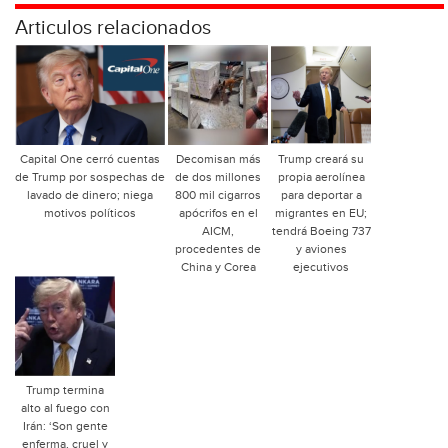
Articulos relacionados
Capital One cerró cuentas
Decomisan más
Trump creará su
de Trump por sospechas de
de dos millones
propia aerolínea
lavado de dinero; niega
800 mil cigarros
para deportar a
motivos políticos
apócrifos en el
migrantes en EU;
AICM,
tendrá Boeing 737
procedentes de
y aviones
China y Corea
ejecutivos
Trump termina
alto al fuego con
Irán: ‘Son gente
enferma, cruel y