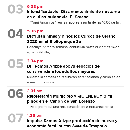
6:38 pm
Intensifica Javier Díaz mantenimiento nocturno
en el distribuidor vial El Sarape
“Aquí Andamos” realiza labores a partir de las 10:00 de la...
5:36 pm
Disfrutan niñas y niños los Cursos de Verano
2026 en el Biblioparque Sur
Concluye primera semana, continúan hasta el viernes 14 de
agosto Saltillo,...
3:34 pm
DIF Ramos Arizpe apoya espacios de
convivencia a los adultos mayores
Durante la semana se realizaron coronaciones y cambios de
reina en distintos...
2:31 pm
Reforestarán Municipio y RIC ENERGY 5 mil
pinos en el Cañón de San Lorenzo
Esto permitirá una recuperación de 8 hectáreas en la...
1:28 pm
Impulsa Ramos Arizpe producción de huevo y
economía familiar con Aves de Traspatio