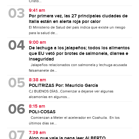
Cristo...
9:41 am
Por primera vez, las 27 principales ciudades de
Italia están en alerta roja por calor
El Ministerio de Salud del país indica que existe un riesgo
para la salud de...
9:00 am
De lechuga a los jalapeños; todos los alimentos
que EU vetó por brotes de salmonela, diarrea e
inseguridad
Jalapeños relacionados con salmonela y lechuga acusada
falsamanete de...
8:38 am
POLITRIZAS Por: Mauricio García
CJ BUENOS DÍAS…Comenzar a dejarse ver algunas
alcamonías en algunos...
8:15 am
POLI-COSAS
Comienzan a Meter el acelerador en Coahuila. En los
últimos días se...
7:39 am
Algo que vale la pena leer ALBERTO