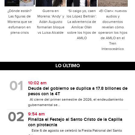
¿Dónde están?
Guerra en
‘Si caigo yo, caen
«El Clan»: nuevos
Las figuras de
Morena: ‘Andy’ y
los López Beltrán’:
audios y
Morena que se
Adán Augusto
La advertencia de
documentos
esfumaron en
formarían bloque
Amílcar Olán
revelan cómo
plena crisis
vs Luisa Alcalde
sobre los hijos de
operaron los hijos
AMLO
de AMLO en el
Tren
Interoceánico
LO ÚLTIMO
10:02 am
Deuda del gobierno se duplica a 17.8 billones de
pesos con la 4T
Al cierre del primer semestre de 2026, el endeudamiento
gubernamental se...
9:54 am
Finaliza el Festejo al Santo Cristo de la Capilla
con pirotecnia
Este 6 de agosto se celebró la Fiesta Patronal del Santo