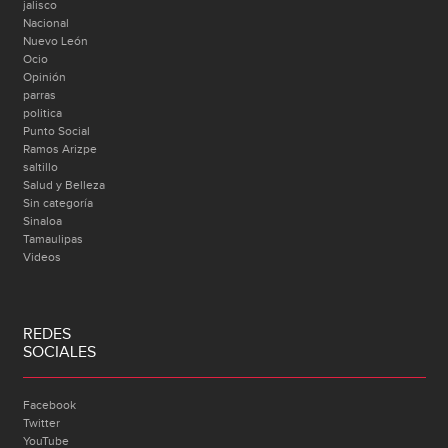
jalisco
Nacional
Nuevo León
Ocio
Opinión
parras
politica
Punto Social
Ramos Arizpe
saltillo
Salud y Belleza
Sin categoría
Sinaloa
Tamaulipas
Videos
REDES
SOCIALES
Facebook
Twitter
YouTube