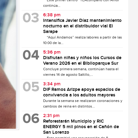
Este primer centro “TEAcompaño con Amor”
continúa...
6:38 pm
Intensifica Javier Díaz mantenimiento
nocturno en el distribuidor vial El
Sarape
“Aquí Andamos” realiza labores a partir de las
10:00 de la...
5:36 pm
Disfrutan niñas y niños los Cursos de
Verano 2026 en el Biblioparque Sur
Concluye primera semana, continúan hasta el
viernes 14 de agosto Saltillo,...
3:34 pm
DIF Ramos Arizpe apoya espacios de
convivencia a los adultos mayores
Durante la semana se realizaron coronaciones y
cambios de reina en distintos...
2:31 pm
Reforestarán Municipio y RIC
ENERGY 5 mil pinos en el Cañón de
San Lorenzo