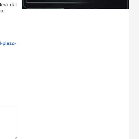
derá del
o.
-plazo-