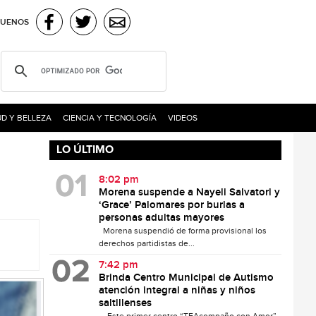
GUENOS
D Y BELLEZA
CIENCIA Y TECNOLOGÍA
VIDEOS
LO ÚLTIMO
8:02 pm
Morena suspende a Nayeli Salvatori y
‘Grace’ Palomares por burlas a
personas adultas mayores
Morena suspendió de forma provisional los
derechos partidistas de...
7:42 pm
Brinda Centro Municipal de Autismo
atención integral a niñas y niños
saltillenses