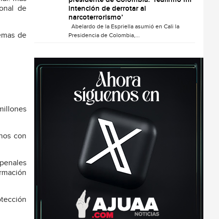
presidente de Colombia: ‘reafirmo mi
onal de
intención de derrotar al
narcoterrorismo’
Abelardo de la Espriella asumió en Cali la
lemas de
Presidencia de Colombia,...
millones
anos con
 penales
ormación
otección