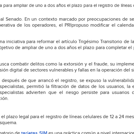
a para ampliar de uno a dos años el plazo para el registro de líneas 
vió al Senado. En un contexto marcado por preocupaciones de s
erativa de los operadores, el PRIpropuso modificar el calenda
 iniciativa para reformar el artículo Trigésimo Transitorio de l
bjetivo de ampliar de uno a dos años el plazo para completar el
 busca combatir delitos como la extorsión y el fraude, su implem
ón digital de sectores vulnerables y fallas en la operación del s
después de que arrancó el registro, se expuso la vulnerabilid
ecialistas, permitió la filtración de datos de los usuarios, la
ecialistas advierten que el riesgo persiste para usuarios 
ión.
l plazo legal para el registro de líneas celulares de 12 a 24 mese
esquema.
igatorio de
tarjetas SIM
es una práctica común a nivel internacio