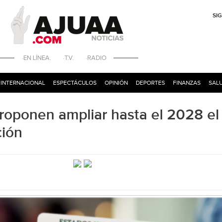
SI
·EN LÍNEA. ·T.V. ·RADIO
INTERNACIONAL
ESPECTÁCULOS
OPINIÓN
DEPORTES
FINANZAS
SALU
 Proponen ampliar hasta el 2028 el
ción