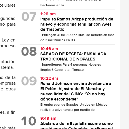
Esto permitirá una recuperación de 8
celulares
hectáreas en la...
1:28 pm
eguridad
Impulsa Ramos Arizpe producción de
rio para
huevo y economía familiar con Aves
de Traspatio
Entregan 31 mil 800 pollitas; se benefician más
a Ley en
de 3 mil familias en 83...
 proceso
10:46 am
SÁBADO DE RECETA: ENSALADA
TRADICIONAL DE NOPALES
entación
Ingredientes Para 4 personas Nopales
istema.
limpios6 Cebolleta 1 Tomate...
ad de la
10:22 am
 empresa
Ronald Johnson envía advertencia a
de otras
El Pelón, hijastro de El Mencho y
nuevo líder del CJNG: “Ya no hay
dónde esconderse”
El embajador de Estados Unidos en México
realizó la advertencia por medio de...
s, a fin
9:49 am
Abelardo de la Espriella asume como
nal: más