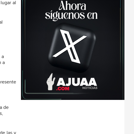
lugar al
al
 a
n a
resente
a de
s,
de las y