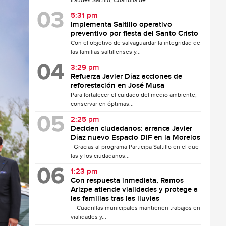
fraudes Saltillo, Coahuila de...
5:31 pm
Implementa Saltillo operativo
preventivo por fiesta del Santo Cristo
Con el objetivo de salvaguardar la integridad de
las familias saltillenses y...
3:29 pm
Refuerza Javier Díaz acciones de
reforestación en José Musa
Para fortalecer el cuidado del medio ambiente,
conservar en óptimas...
2:25 pm
Deciden ciudadanos: arranca Javier
Díaz nuevo Espacio DIF en la Morelos
Gracias al programa Participa Saltillo en el que
las y los ciudadanos...
1:23 pm
Con respuesta inmediata, Ramos
Arizpe atiende vialidades y protege a
las familias tras las lluvias
Cuadrillas municipales mantienen trabajos en
vialidades y...