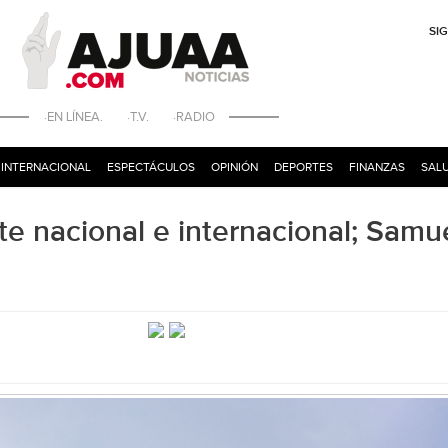
SI
·EN LÍNEA. ·T.V. ·RADIO
INTERNACIONAL
ESPECTÁCULOS
OPINIÓN
DEPORTES
FINANZAS
SALU
te nacional e internacional; Samu