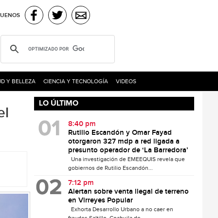
GUENOS
D Y BELLEZA
CIENCIA Y TECNOLOGÍA
VIDEOS
LO ÚLTIMO
el
8:40 pm
Rutilio Escandón y Omar Fayad
otorgaron 327 mdp a red ligada a
presunto operador de ‘La Barredora’
Una investigación de EMEEQUIS revela que
gobiernos de Rutilio Escandón...
7:12 pm
Alertan sobre venta ilegal de terreno
en Virreyes Popular
Exhorta Desarrollo Urbano a no caer en