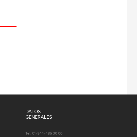
DATOS
GENERALES
Tel: 01 (844) 485 30 00