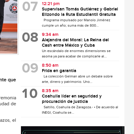
12:21 pm
Supervisan Tomás Gutiérrez y Gabriel
Elizondo la Ruta Estudiantil Gratuita
Programa impulsado por Manolo Jiménez
cumple un año; suma más de 800...
9:34 am
Alejandra del Moral: La Reina del
Cash entre México y Cuba
Un escándalo de enormes dimensiones se
asoma ya para acabar de complicarle al...
8:50 am
Frida en garantía
La colección Gelman abre un debate sobre
ente que
arte, dinero y patrimonio. Uno...
8:35 am
Coahuila líder en seguridad y
eremonia
procuración de justicia
iudad de
Saltillo, Coahuila de Zaragoza.- • De acuerdo al
INEGI, Coahuila se...
azos, el