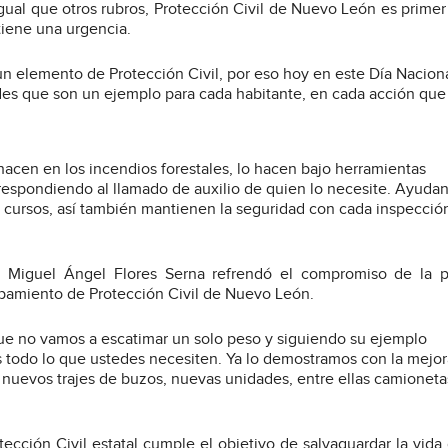
ual que otros rubros, Protección Civil de Nuevo León es primer 
tiene una urgencia.
un elemento de Protección Civil, por eso hoy en este Día Nacion
es que son un ejemplo para cada habitante, en cada acción que
hacen en los incendios forestales, lo hacen bajo herramientas
 respondiendo al llamado de auxilio de quien lo necesite. Ayudan
y cursos, así también mantienen la seguridad con cada inspecció
o, Miguel Ángel Flores Serna refrendó el compromiso de la p
uipamiento de Protección Civil de Nuevo León.
ue no vamos a escatimar un solo peso y siguiendo su ejemplo
todo lo que ustedes necesiten. Ya lo demostramos con la mejor
nuevos trajes de buzos, nuevas unidades, entre ellas camioneta
tección Civil estatal cumple el objetivo de salvaguardar la vida 