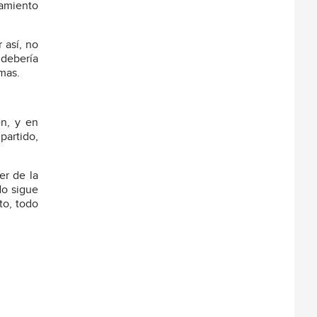
amiento
 así, no
 debería
mas.
en, y en
partido,
er de la
do sigue
to, todo