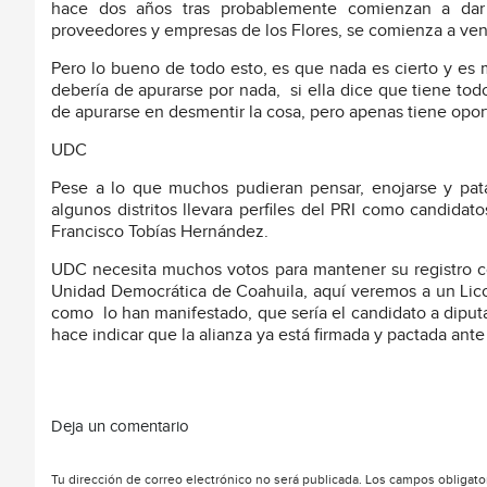
hace dos años tras probablemente comienzan a dar 
proveedores y empresas de los Flores, se comienza a vent
Pero lo bueno de todo esto, es que nada es cierto y es m
debería de apurarse por nada,
si ella dice que tiene to
de apurarse en desmentir la cosa, pero apenas tiene oport
UDC
Pese a lo que muchos pudieran pensar, enojarse y pata
algunos distritos llevara perfiles del PRI como candida
Francisco Tobías Hernández.
UDC necesita muchos votos para mantener su registro como
Unidad Democrática de Coahuila, aquí veremos a un Lico 
como
lo han manifestado, que sería el candidato a diputa
hace indicar que la alianza ya está firmada y pactada 
Deja un comentario
Tu dirección de correo electrónico no será publicada.
Los campos obligato