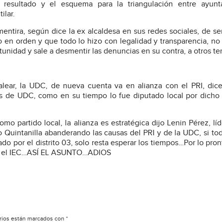
resultado y el esquema para la triangulación entre ayunt
ilar.
entira, según dice la ex alcaldesa en sus redes sociales, de ser
do en orden y que todo lo hizo con legalidad y transparencia, no
unidad y sale a desmentir las denuncias en su contra, a otros te
lear, la UDC, de nueva cuenta va en alianza con el PRI, dic
tos de UDC, como en su tiempo lo fue diputado local por dicho 
 partido local, la alianza es estratégica dijo Lenin Pérez, líd
Quintanilla abanderando las causas del PRI y de la UDC, si to
do por el distrito 03, solo resta esperar los tiempos…Por lo pron
ante el IEC…ASÍ EL ASUNTO…ADIOS
rios están marcados con
*