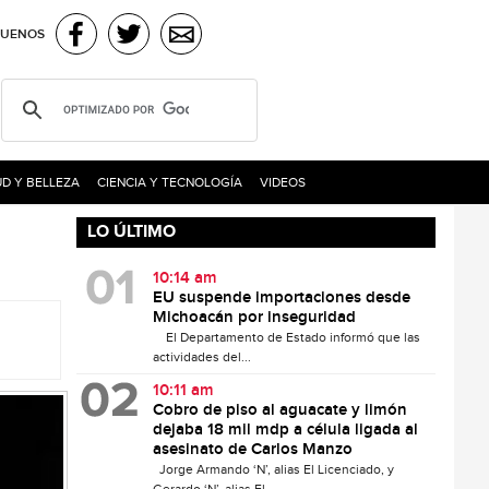
GUENOS
D Y BELLEZA
CIENCIA Y TECNOLOGÍA
VIDEOS
LO ÚLTIMO
10:14 am
EU suspende importaciones desde
Michoacán por inseguridad
El Departamento de Estado informó que las
actividades del...
10:11 am
Cobro de piso al aguacate y limón
dejaba 18 mil mdp a célula ligada al
asesinato de Carlos Manzo
Jorge Armando ‘N’, alias El Licenciado, y