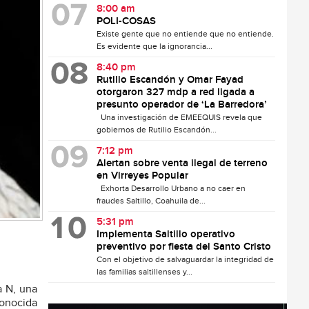
8:00 am
POLI-COSAS
Existe gente que no entiende que no entiende.
Es evidente que la ignorancia...
8:40 pm
Rutilio Escandón y Omar Fayad
otorgaron 327 mdp a red ligada a
presunto operador de ‘La Barredora’
Una investigación de EMEEQUIS revela que
gobiernos de Rutilio Escandón...
7:12 pm
Alertan sobre venta ilegal de terreno
en Virreyes Popular
Exhorta Desarrollo Urbano a no caer en
fraudes Saltillo, Coahuila de...
5:31 pm
Implementa Saltillo operativo
preventivo por fiesta del Santo Cristo
Con el objetivo de salvaguardar la integridad de
las familias saltillenses y...
a N, una
conocida