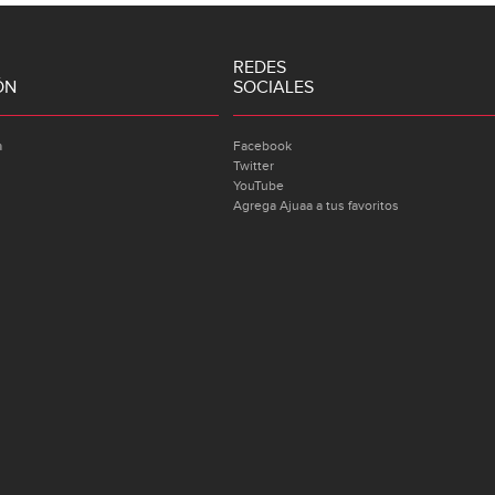
REDES
ÓN
SOCIALES
a
Facebook
Twitter
YouTube
Agrega Ajuaa a tus favoritos