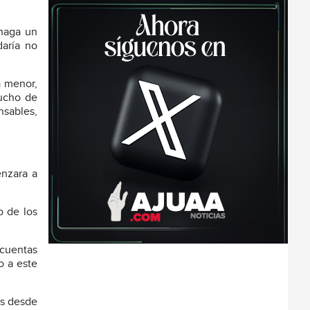
 haga un
daría no
a menor,
mucho de
nsables,
enzara a
o de los
 cuentas
o a este
es desde