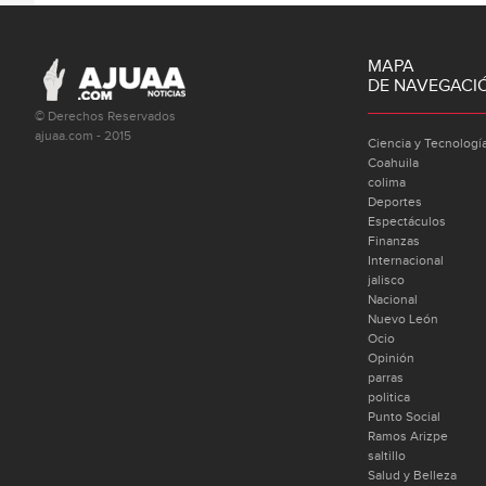
MAPA
DE NAVEGACI
© Derechos Reservados
ajuaa.com - 2015
Ciencia y Tecnologí
Coahuila
colima
Deportes
Espectáculos
Finanzas
Internacional
jalisco
Nacional
Nuevo León
Ocio
Opinión
parras
politica
Punto Social
Ramos Arizpe
saltillo
Salud y Belleza