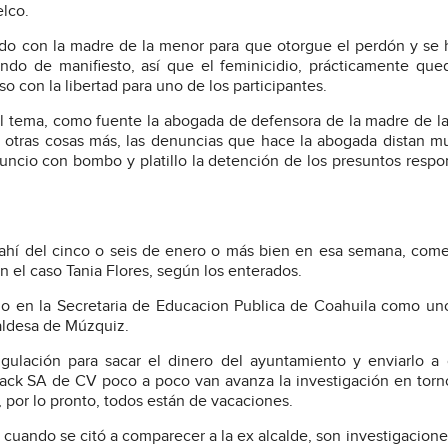
elco.
do con la madre de la menor para que otorgue el perdón y se
ando de manifiesto, así que el feminicidio, prácticamente que
 con la libertad para uno de los participantes.
el tema, como fuente la abogada de defensora de la madre de l
s otras cosas más, las denuncias que hace la abogada distan 
cio con bombo y platillo la detención de los presuntos respo
ahí del cinco o seis de enero o más bien en esa semana, com
 el caso Tania Flores, según los enterados.
jo en la Secretaria de Educacion Publica de Coahuila como un
caldesa de Múzquiz.
ngulación para sacar el dinero del ayuntamiento y enviarlo a
lack SA de CV poco a poco van avanza la investigación en torn
por lo pronto, todos están de vacaciones.
e cuando se citó a comparecer a la ex alcalde, son investigacion