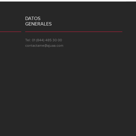
DATOS
GENERALES
Tel: 01 (844) 485 30 00
contactame@ajuaa.com