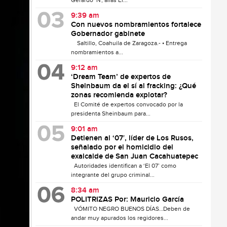
Gerardo ‘N’, alias El...
9:39 am
Con nuevos nombramientos fortalece
Gobernador gabinete
Saltillo, Coahuila de Zaragoza.- • Entrega
nombramientos a...
9:12 am
‘Dream Team’ de expertos de
Sheinbaum da el sí al fracking: ¿Qué
zonas recomienda explotar?
El Comité de expertos convocado por la
presidenta Sheinbaum para...
9:01 am
Detienen al ‘07′, líder de Los Rusos,
señalado por el homicidio del
exalcalde de San Juan Cacahuatepec
Autoridades identifican a ‘El 07’ como
integrante del grupo criminal...
8:34 am
POLITRIZAS Por: Mauricio García
VÓMITO NEGRO BUENOS DÍAS…Deben de
andar muy apurados los regidores...