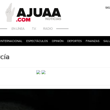
SI
·EN LÍNEA. ·T.V. ·RADIO
INTERNACIONAL
ESPECTÁCULOS
OPINIÓN
DEPORTES
FINANZAS
SALU
cía