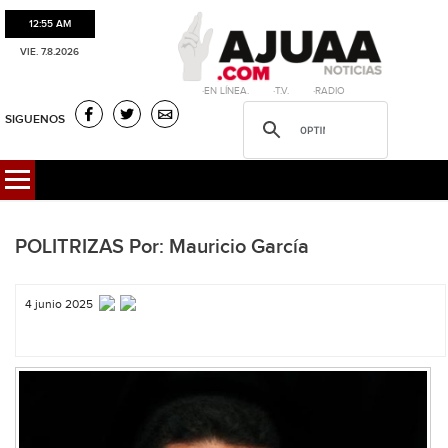
12:55 AM
VIE. 7.8.2026
·EN LÍNEA. ·T.V. ·RADIO
SIGUENOS
POLITRIZAS Por: Mauricio García
4 junio 2025