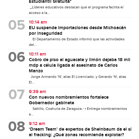
Estudiantil Gratuita*
_Líderes educativos destacan que el programa facilita el
acceso a la...
10:14 am
EU suspende importaciones desde Michoacán
por inseguridad
El Departamento de Estado informó que las actividades
del...
10:11 am
Cobro de piso al aguacate y limón dejaba 18 mil
mdp a célula ligada al asesinato de Carlos
Manzo
Jorge Armando ‘N’, alias El Licenciado, y Gerardo ‘N’, alias
El...
9:39 am
Con nuevos nombramientos fortalece
Gobernador gabinete
Saltillo, Coahuila de Zaragoza.- • Entrega nombramientos
a...
9:12 am
‘Dream Team’ de expertos de Sheinbaum da el sí
al fracking: ¿Qué zonas recomienda explotar?