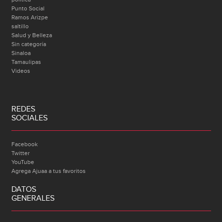
Punto Social
Ramos Arizpe
saltillo
Salud y Belleza
Sin categoría
Sinaloa
Tamaulipas
Videos
REDES
SOCIALES
Facebook
Twitter
YouTube
Agrega Ajuaa a tus favoritos
DATOS
GENERALES