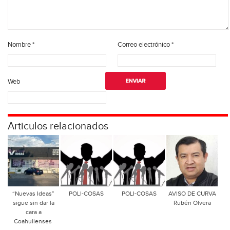
Nombre
*
Correo electrónico
*
Web
Articulos relacionados
“Nuevas Ideas”
POLI-COSAS
POLI-COSAS
AVISO DE CURVA
sigue sin dar la
Rubén Olvera
cara a
Coahuilenses