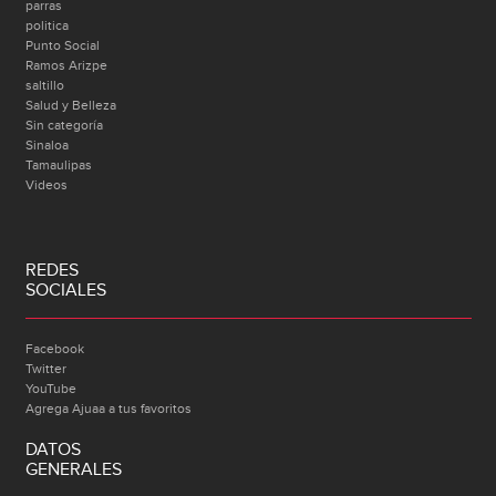
parras
politica
Punto Social
Ramos Arizpe
saltillo
Salud y Belleza
Sin categoría
Sinaloa
Tamaulipas
Videos
REDES
SOCIALES
Facebook
Twitter
YouTube
Agrega Ajuaa a tus favoritos
DATOS
GENERALES