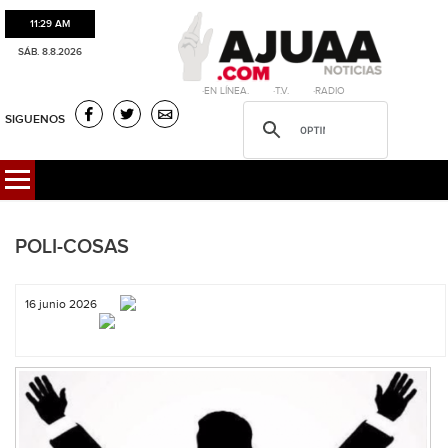
11:29 AM
SÁB. 8.8.2026
·EN LÍNEA. ·T.V. ·RADIO
SIGUENOS
POLI-COSAS
16 junio 2026