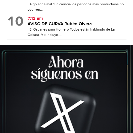
Algo anda mal “En ciencia los períodos más productivos no
ocurren...
7:12 am
AVISO DE CURVA Rubén Olvera
El Óscar es para Homero Todos están hablando de La
Odisea. Me incluyo....