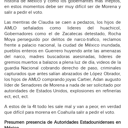
historia de México y como los gobernantes mas ineptos,
en estos momentos debe ser muy difícil ser de Morena y
salir a pedir el voto.
Las mentiras de Claudia se caen a pedazos, los hijos de
AMLO señalados como lideres del huachicol,
Gobernadores como el de Zacatecas detestado, Rocha
Moya perseguido por delitos de narco-trafico, reclamos
frente a palacio nacional, la ciudad de México inundada,
pueblos enteros en Guerrero huyendo ante las amenazas
del narco, madres buscadoras asesinadas, lideres de
gremios muertos a balazos a plena luz de día, videos de la
guardia Nacional cobrando derecho de paso, criminales
capturados que antes salían abrazados de López Obrador,
los hijos de AMLO comprando joyas Cartier, Adan augusto
líder de Senadores de Morena a nada de ser solicitado por
autoridades de Estados Unidos, explosiones en refinerías
ect, ect, ect.
A estos de la 4t todo les sale mal y van a peor, en verdad
que difícil para morena en Coahuila salir a pedir el voto.
Presumen presencia de Autoridades Estadounidenses en