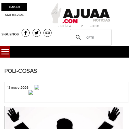
8:20 AM
SÁB. 8.8.2026
·EN LÍNEA. ·T.V. ·RADIO
SIGUENOS
POLI-COSAS
13 mayo 2026