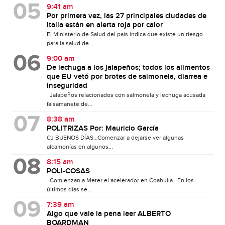
9:41 am
Por primera vez, las 27 principales ciudades de
Italia están en alerta roja por calor
El Ministerio de Salud del país indica que existe un riesgo
para la salud de...
9:00 am
De lechuga a los jalapeños; todos los alimentos
que EU vetó por brotes de salmonela, diarrea e
inseguridad
Jalapeños relacionados con salmonela y lechuga acusada
falsamanete de...
8:38 am
POLITRIZAS Por: Mauricio García
CJ BUENOS DÍAS…Comenzar a dejarse ver algunas
alcamonías en algunos...
8:15 am
POLI-COSAS
Comienzan a Meter el acelerador en Coahuila. En los
últimos días se...
7:39 am
Algo que vale la pena leer ALBERTO
BOARDMAN