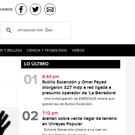
GUENOS
D Y BELLEZA
CIENCIA Y TECNOLOGÍA
VIDEOS
LO ÚLTIMO
8:40 pm
Rutilio Escandón y Omar Fayad
otorgaron 327 mdp a red ligada a
presunto operador de ‘La Barredora’
Una investigación de EMEEQUIS revela que
gobiernos de Rutilio Escandón...
7:12 pm
Alertan sobre venta ilegal de terreno
en Virreyes Popular
Exhorta Desarrollo Urbano a no caer en