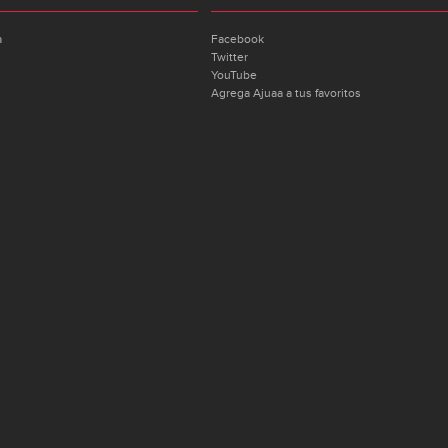
a
Facebook
Twitter
YouTube
Agrega Ajuaa a tus favoritos