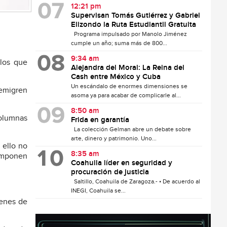
12:21 pm
Supervisan Tomás Gutiérrez y Gabriel
Elizondo la Ruta Estudiantil Gratuita
Programa impulsado por Manolo Jiménez
cumple un año; suma más de 800...
9:34 am
 los que
Alejandra del Moral: La Reina del
Cash entre México y Cuba
Un escándalo de enormes dimensiones se
 emigren
asoma ya para acabar de complicarle al...
8:50 am
columnas
Frida en garantía
La colección Gelman abre un debate sobre
arte, dinero y patrimonio. Uno...
 ello no
8:35 am
omponen
Coahuila líder en seguridad y
procuración de justicia
Saltillo, Coahuila de Zaragoza.- • De acuerdo al
INEGI, Coahuila se...
denes de