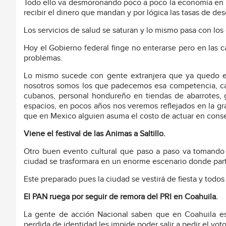
Todo ello va desmoronando poco a poco la economía en M
recibir el dinero que mandan y por lógica las tasas de d
Los servicios de salud se saturan y lo mismo pasa con los
Hoy el Gobierno federal finge no enterarse pero en las 
problemas.
Lo mismo sucede con gente extranjera que ya quedo es
nosotros somos los que padecemos esa competencia, caj
cubanos, personal hondureño en tiendas de abarrotes, 
espacios, en pocos años nos veremos reflejados en la gra
que en Mexico alguien asuma el costo de actuar en cons
Viene el festival de las Animas a Saltillo.
Otro buen evento cultural que paso a paso va tomando 
ciudad se trasformara en un enorme escenario donde partic
Este preparado pues la ciudad se vestirá de fiesta y todos
El PAN ruega por seguir de remora del PRI en Coahuila.
La gente de acción Nacional saben que en Coahuila est
perdida de identidad les impide poder salir a pedir el vo