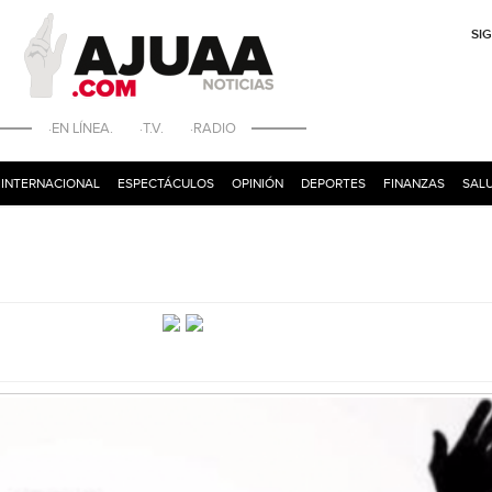
SI
·EN LÍNEA. ·T.V. ·RADIO
INTERNACIONAL
ESPECTÁCULOS
OPINIÓN
DEPORTES
FINANZAS
SALU