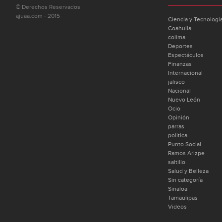
© Derechos Reservados
ajuaa.com - 2015
Ciencia y Tecnologí
Coahuila
colima
Deportes
Espectáculos
Finanzas
Internacional
jalisco
Nacional
Nuevo León
Ocio
Opinión
parras
politica
Punto Social
Ramos Arizpe
saltillo
Salud y Belleza
Sin categoría
Sinaloa
Tamaulipas
Videos