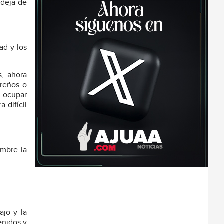
 deja de
ad y los
s, ahora
oreños o
a ocupar
 difícil
embre la
ajo y la
enidos y