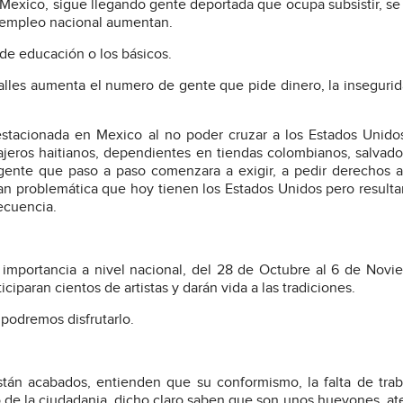
exico, sigue llegando gente deportada que ocupa subsistir, se
esempleo nacional aumentan.
 de educación o los básicos.
calles aumenta el numero de gente que pide dinero, la insegurid
tacionada en Mexico al no poder cruzar a los Estados Unido
eros haitianos, dependientes en tiendas colombianos, salvad
gente que paso a paso comenzara a exigir, a pedir derechos 
n problemática que hoy tienen los Estados Unidos pero resultara
ecuencia.
importancia a nivel nacional, del 28 de Octubre al 6 de Novi
iparan cientos de artistas y darán vida a las tradiciones.
 podremos disfrutarlo.
án acabados, entienden que su conformismo, la falta de trab
to de la ciudadania, dicho claro saben que son unos huevones, at