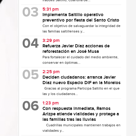
fraudes Saltillo, Coahuila de...
5:31 pm
Implementa Saltillo operativo
preventivo por fiesta del Santo Cristo
Con el objetivo de salvaguardar la integridad de
las familias saltillenses y...
3:29 pm
Refuerza Javier Díaz acciones de
reforestación en José Musa
Para fortalecer el cuidado del medio ambiente,
conservar en óptimas...
2:25 pm
Deciden ciudadanos: arranca Javier
Díaz nuevo Espacio DIF en la Morelos
Gracias al programa Participa Saltillo en el que
las y los ciudadanos...
1:23 pm
Con respuesta inmediata, Ramos
Arizpe atiende vialidades y protege a
las familias tras las lluvias
Cuadrillas municipales mantienen trabajos en
vialidades y...