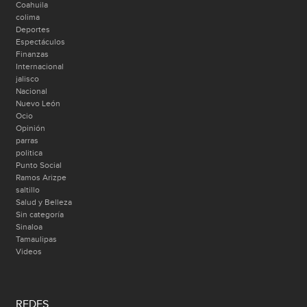
Coahuila
colima
Deportes
Espectáculos
Finanzas
Internacional
jalisco
Nacional
Nuevo León
Ocio
Opinión
parras
politica
Punto Social
Ramos Arizpe
saltillo
Salud y Belleza
Sin categoría
Sinaloa
Tamaulipas
Videos
REDES