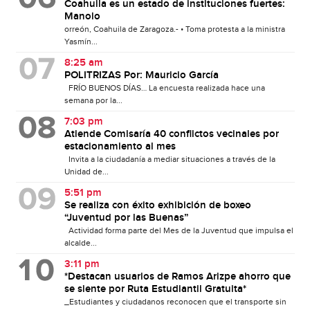
Coahuila es un estado de instituciones fuertes:
Manolo
orreón, Coahuila de Zaragoza.- • Toma protesta a la ministra
Yasmín...
8:25 am
POLITRIZAS Por: Mauricio García
FRÍO BUENOS DÍAS… La encuesta realizada hace una
semana por la...
7:03 pm
Atiende Comisaría 40 conflictos vecinales por
estacionamiento al mes
Invita a la ciudadanía a mediar situaciones a través de la
Unidad de...
5:51 pm
Se realiza con éxito exhibición de boxeo
“Juventud por las Buenas”
Actividad forma parte del Mes de la Juventud que impulsa el
alcalde...
3:11 pm
*Destacan usuarios de Ramos Arizpe ahorro que
se siente por Ruta Estudiantil Gratuita*
_Estudiantes y ciudadanos reconocen que el transporte sin