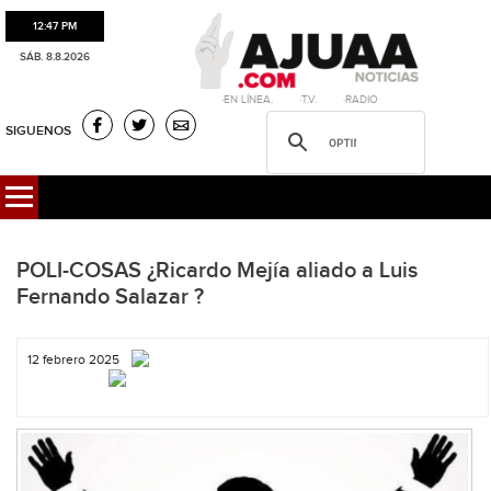
12:47 PM
SÁB. 8.8.2026
·EN LÍNEA. ·T.V. ·RADIO
SIGUENOS
POLI-COSAS ¿Ricardo Mejía aliado a Luis
Fernando Salazar ?
12 febrero 2025