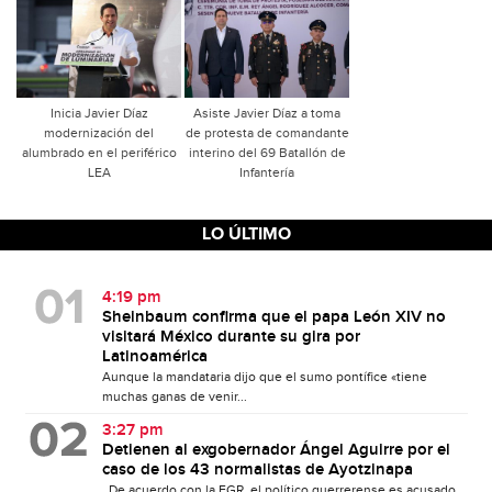
Inicia Javier Díaz
Asiste Javier Díaz a toma
modernización del
de protesta de comandante
alumbrado en el periférico
interino del 69 Batallón de
LEA
Infantería
LO ÚLTIMO
4:19 pm
Sheinbaum confirma que el papa León XIV no
visitará México durante su gira por
Latinoamérica
Aunque la mandataria dijo que el sumo pontífice «tiene
muchas ganas de venir...
3:27 pm
Detienen al exgobernador Ángel Aguirre por el
caso de los 43 normalistas de Ayotzinapa
De acuerdo con la FGR, el político guerrerense es acusado