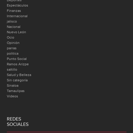
Deportes
Espectáculos
Finanzas
Internacional
jalisco
Nacional
Nuevo León
Ocio
Opinión
parras
politica
Punto Social
Ramos Arizpe
saltillo
Salud y Belleza
Sin categoría
Sinaloa
Tamaulipas
Videos
REDES
SOCIALES