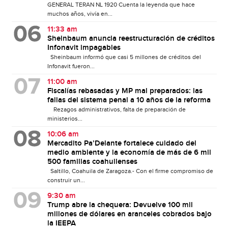
GENERAL TERAN NL 1920 Cuenta la leyenda que hace
muchos años, vivía en...
11:33 am
Sheinbaum anuncia reestructuración de créditos
Infonavit impagables
Sheinbaum informó que casi 5 millones de créditos del
Infonavit fueron...
11:00 am
Fiscalías rebasadas y MP mal preparados: las
fallas del sistema penal a 10 años de la reforma
Rezagos administrativos, falta de preparación de
ministerios...
10:06 am
Mercadito Pa’Delante fortalece cuidado del
medio ambiente y la economía de más de 6 mil
500 familias coahuilenses
Saltillo, Coahuila de Zaragoza.- Con el firme compromiso de
construir un...
9:30 am
Trump abre la chequera: Devuelve 100 mil
millones de dólares en aranceles cobrados bajo
la IEEPA