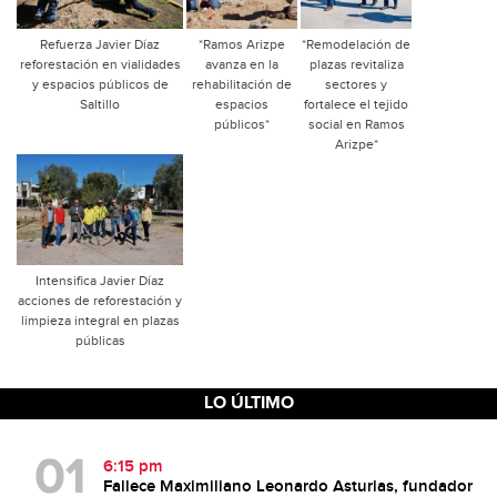
Refuerza Javier Díaz
*Ramos Arizpe
*Remodelación de
reforestación en vialidades
avanza en la
plazas revitaliza
y espacios públicos de
rehabilitación de
sectores y
Saltillo
espacios
fortalece el tejido
públicos*
social en Ramos
Arizpe*
Intensifica Javier Díaz
acciones de reforestación y
limpieza integral en plazas
públicas
LO ÚLTIMO
6:15 pm
Fallece Maximiliano Leonardo Asturias, fundador