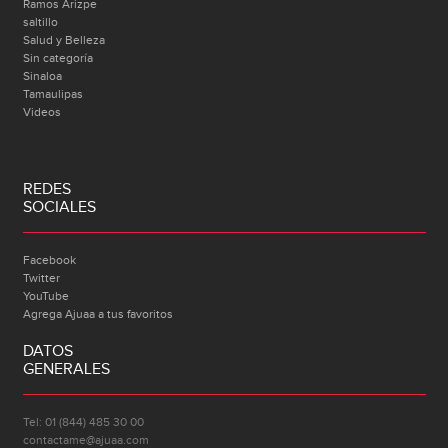
Ramos Arizpe
saltillo
Salud y Belleza
Sin categoría
Sinaloa
Tamaulipas
Videos
REDES
SOCIALES
Facebook
Twitter
YouTube
Agrega Ajuaa a tus favoritos
DATOS
GENERALES
Tel: 01 (844) 485 30 00
contactame@ajuaa.com