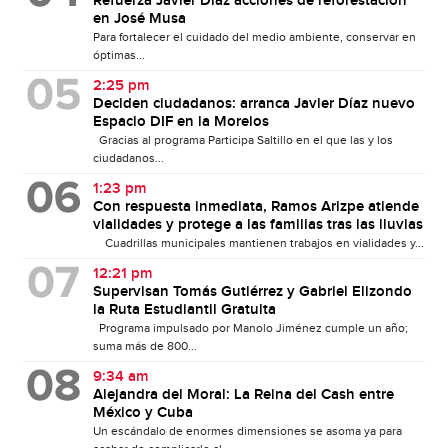
Refuerza Javier Díaz acciones de reforestación
en José Musa
Para fortalecer el cuidado del medio ambiente, conservar en
óptimas...
2:25 pm
Deciden ciudadanos: arranca Javier Díaz nuevo
Espacio DIF en la Morelos
Gracias al programa Participa Saltillo en el que las y los
ciudadanos...
1:23 pm
Con respuesta inmediata, Ramos Arizpe atiende
vialidades y protege a las familias tras las lluvias
Cuadrillas municipales mantienen trabajos en vialidades y...
12:21 pm
Supervisan Tomás Gutiérrez y Gabriel Elizondo
la Ruta Estudiantil Gratuita
Programa impulsado por Manolo Jiménez cumple un año;
suma más de 800...
9:34 am
Alejandra del Moral: La Reina del Cash entre
México y Cuba
Un escándalo de enormes dimensiones se asoma ya para