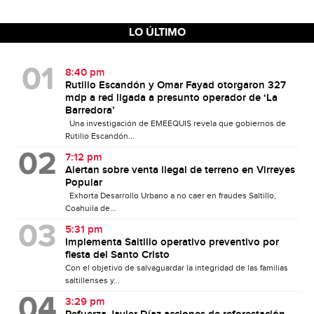
LO ÚLTIMO
8:40 pm
Rutilio Escandón y Omar Fayad otorgaron 327
mdp a red ligada a presunto operador de ‘La
Barredora’
Una investigación de EMEEQUIS revela que gobiernos de
Rutilio Escandón...
7:12 pm
Alertan sobre venta ilegal de terreno en Virreyes
Popular
Exhorta Desarrollo Urbano a no caer en fraudes Saltillo,
Coahuila de...
5:31 pm
Implementa Saltillo operativo preventivo por
fiesta del Santo Cristo
Con el objetivo de salvaguardar la integridad de las familias
saltillenses y...
3:29 pm