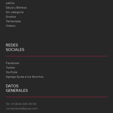
saltillo
Salud y Belleza
Sin categoría
Sinaloa
Tamaulipas
Videos
REDES
SOCIALES
Facebook
Twitter
YouTube
Agrega Ajuaa a tus favoritos
DATOS
GENERALES
Tel: 01 (844) 485 30 00
contactame@ajuaa.com