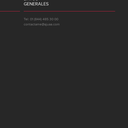
GENERALES
Tel: 01 (844) 485 30 00
contactame@ajuaa.com