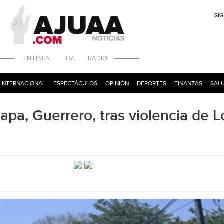
SI
·EN LÍNEA. ·T.V. ·RADIO
INTERNACIONAL
ESPECTÁCULOS
OPINIÓN
DEPORTES
FINANZAS
SALU
apa, Guerrero, tras violencia de L