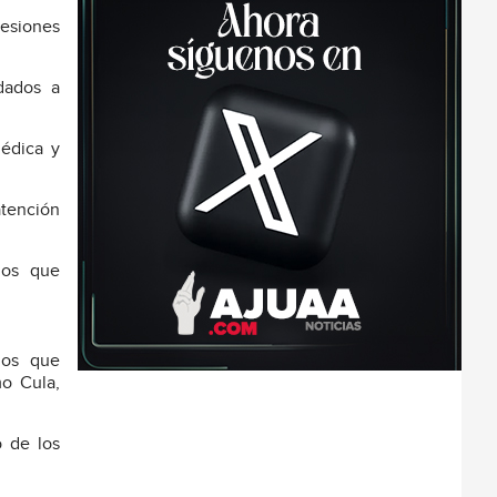
resiones
dados a
médica y
atención
ios que
los que
o Cula,
o de los