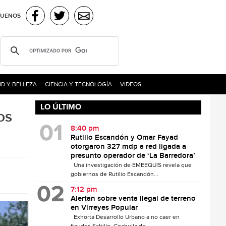
GUENOS
D Y BELLEZA
CIENCIA Y TECNOLOGÍA
VIDEOS
LO ÚLTIMO
os
8:40 pm
Rutilio Escandón y Omar Fayad
otorgaron 327 mdp a red ligada a
presunto operador de ‘La Barredora’
Una investigación de EMEEQUIS revela que
gobiernos de Rutilio Escandón...
7:12 pm
Alertan sobre venta ilegal de terreno
en Virreyes Popular
Exhorta Desarrollo Urbano a no caer en