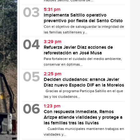
fraudes Saltillo, Coahuila de...
5:31 pm
Implementa Saltillo operativo
preventivo por fiesta del Santo Cristo
Con el objetivo de salvaguardar la integridad de
las familias saltillenses y...
3:29 pm
Refuerza Javier Díaz acciones de
reforestación en José Musa
Para fortalecer el cuidado del medio ambiente,
conservar en óptimas...
2:25 pm
Deciden ciudadanos: arranca Javier
Díaz nuevo Espacio DIF en la Morelos
Gracias al programa Participa Saltillo en el que
las y los ciudadanos...
1:23 pm
Con respuesta inmediata, Ramos
Arizpe atiende vialidades y protege a
las familias tras las lluvias
Cuadrillas municipales mantienen trabajos en
vialidades y...