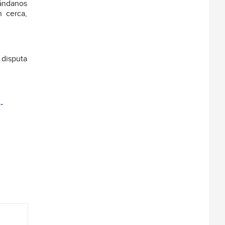
mándanos
n cerca,
 disputa
-