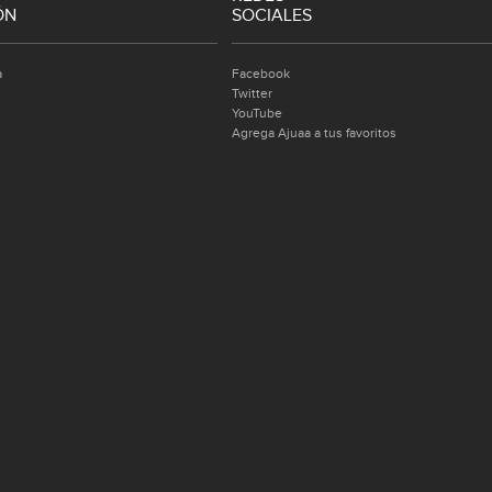
ÓN
SOCIALES
a
Facebook
Twitter
YouTube
Agrega Ajuaa a tus favoritos