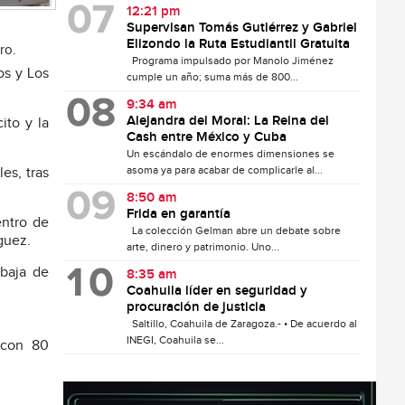
12:21 pm
Supervisan Tomás Gutiérrez y Gabriel
Elizondo la Ruta Estudiantil Gratuita
ro.
Programa impulsado por Manolo Jiménez
os y Los
cumple un año; suma más de 800...
9:34 am
Alejandra del Moral: La Reina del
ito y la
Cash entre México y Cuba
Un escándalo de enormes dimensiones se
asoma ya para acabar de complicarle al...
es, tras
8:50 am
Frida en garantía
entro de
La colección Gelman abre un debate sobre
guez.
arte, dinero y patrimonio. Uno...
baja de
8:35 am
Coahuila líder en seguridad y
procuración de justicia
Saltillo, Coahuila de Zaragoza.- • De acuerdo al
INEGI, Coahuila se...
 con 80