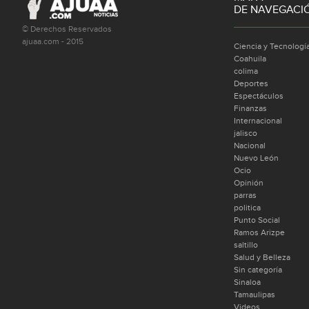
DE NAVEGACI
© Derechos Reservados
ajuaa.com - 2015
Ciencia y Tecnologí
Coahuila
colima
Deportes
Espectáculos
Finanzas
Internacional
jalisco
Nacional
Nuevo León
Ocio
Opinión
parras
politica
Punto Social
Ramos Arizpe
saltillo
Salud y Belleza
Sin categoría
Sinaloa
Tamaulipas
Videos