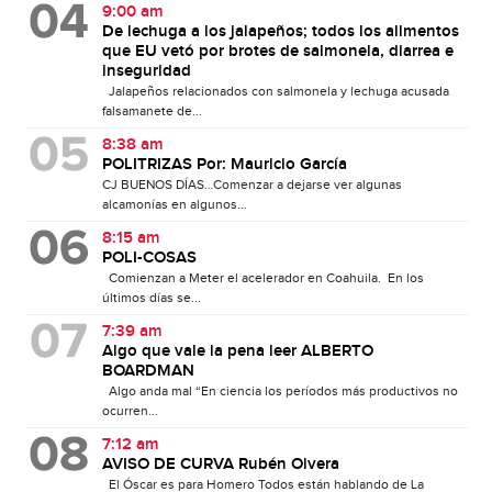
9:00 am
De lechuga a los jalapeños; todos los alimentos
que EU vetó por brotes de salmonela, diarrea e
inseguridad
Jalapeños relacionados con salmonela y lechuga acusada
falsamanete de...
8:38 am
POLITRIZAS Por: Mauricio García
CJ BUENOS DÍAS…Comenzar a dejarse ver algunas
alcamonías en algunos...
8:15 am
POLI-COSAS
Comienzan a Meter el acelerador en Coahuila. En los
últimos días se...
7:39 am
Algo que vale la pena leer ALBERTO
BOARDMAN
Algo anda mal “En ciencia los períodos más productivos no
ocurren...
7:12 am
AVISO DE CURVA Rubén Olvera
El Óscar es para Homero Todos están hablando de La