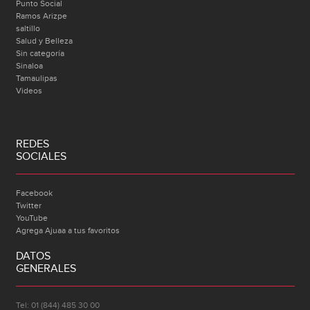
Punto Social
Ramos Arizpe
saltillo
Salud y Belleza
Sin categoría
Sinaloa
Tamaulipas
Videos
REDES
SOCIALES
Facebook
Twitter
YouTube
Agrega Ajuaa a tus favoritos
DATOS
GENERALES
Tel: 01 (844) 485 30 00