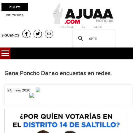
2:08 PM
VIE. 7.8.2026
·EN LÍNEA. ·T.V. ·RADIO
SIGUENOS
Gana Poncho Danao encuestas en redes.
24 mayo 2026