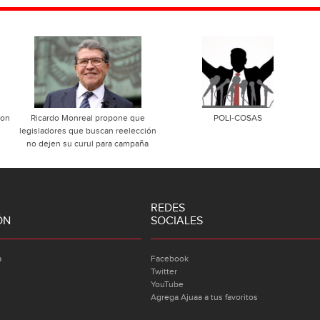
con
Ricardo Monreal propone que
POLI-COSAS
legisladores que buscan reelección
no dejen su curul para campaña
REDES
ÓN
SOCIALES
a
Facebook
Twitter
YouTube
Agrega Ajuaa a tus favoritos