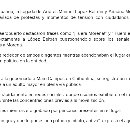
ahua, la llegada de Andrés Manuel López Beltrán y Ariadna Mo
pañada de protestas y momentos de tensión con ciudadanos
 aeropuerto destacaron frases como “¡Fuera Morena!” y “¡Fuera e
irectamente a López Beltrán cuestionándolo sobre los señala
os a Morena.
ad alrededor de ambos dirigentes mientras abandonaban el lugar 
 política en la entidad.
ntra la gobernadora Maru Campos en Chihuahua, se registró un
 a un adulto mayor en plena vía pública.
 rápidamente en redes sociales, donde usuarios exhibieron el
rante las concentraciones previas a la movilización.
ones mientras era grabado por personas presentes en el lugar.
un güey que le pones una patada y míralo, ahí va”, expresó el ag