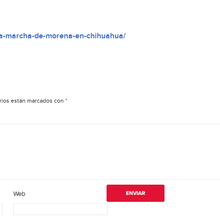
a-a-marcha-de-morena-en-chihuahua/
rios están marcados con
*
Web