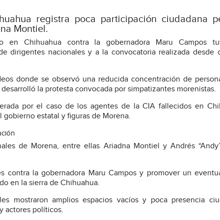
uahua registra poca participación ciudadana p
na Montiel.
ado en Chihuahua contra la gobernadora Maru Campos t
e dirigentes nacionales y a la convocatoria realizada desde d
ideos donde se observó una reducida concentración de person
 desarrolló la protesta convocada por simpatizantes morenistas.
erada por el caso de los agentes de la CIA fallecidos en Ch
l gobierno estatal y figuras de Morena.
ación
onales de Morena, entre ellas Ariadna Montiel y Andrés “And
ones contra la gobernadora Maru Campos y promover un eventua
ado en la sierra de Chihuahua.
les mostraron amplios espacios vacíos y poca presencia ciu
 actores políticos.