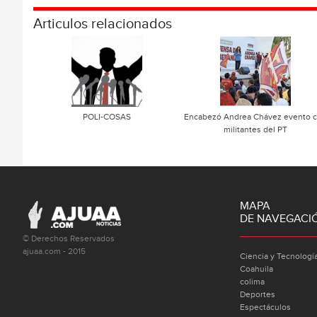
Articulos relacionados
POLI-COSAS
Encabezó Andrea Chávez evento 
militantes del PT
MAPA
DE NAVEGACI
© Derechos Reservados
ajuaa.com - 2015
Ciencia y Tecnologí
Coahuila
colima
Deportes
Espectáculos