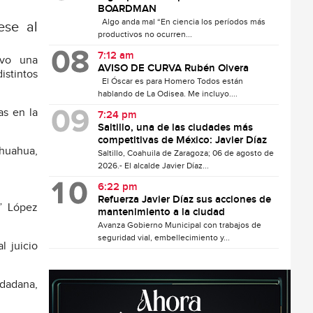
BOARDMAN
Algo anda mal “En ciencia los períodos más
ese al
productivos no ocurren...
7:12 am
uvo una
AVISO DE CURVA Rubén Olvera
istintos
El Óscar es para Homero Todos están
hablando de La Odisea. Me incluyo....
as en la
7:24 pm
Saltillo, una de las ciudades más
competitivas de México: Javier Díaz
ihuahua,
Saltillo, Coahuila de Zaragoza; 06 de agosto de
2026.- El alcalde Javier Díaz...
6:22 pm
Refuerza Javier Díaz sus acciones de
y” López
mantenimiento a la ciudad
Avanza Gobierno Municipal con trabajos de
seguridad vial, embellecimiento y...
l juicio
dadana,