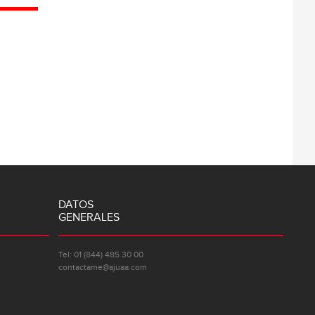
DATOS
GENERALES
Tel: 01 (844) 485 30 00
contactame@ajuaa.com