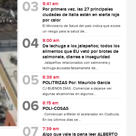
9:41 am
Por primera vez, las 27 principales
ciudades de Italia están en alerta roja
por calor
El Ministerio de Salud del país indica que existe
un riesgo para la salud de...
9:00 am
De lechuga a los jalapeños; todos los
alimentos que EU vetó por brotes de
salmonela, diarrea e inseguridad
Jalapeños relacionados con salmonela y
lechuga acusada falsamanete de...
8:38 am
POLITRIZAS Por: Mauricio García
CJ BUENOS DÍAS…Comenzar a dejarse ver
algunas alcamonías en algunos...
8:15 am
POLI-COSAS
Comienzan a Meter el acelerador en Coahuila.
En los últimos días se...
7:39 am
Algo que vale la pena leer ALBERTO