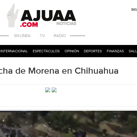
SI
·EN LÍNEA. ·T.V. ·RADIO
INTERNACIONAL
ESPECTÁCULOS
OPINIÓN
DEPORTES
FINANZAS
SALU
archa de Morena en Chihuahua