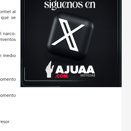
ntiel al
 que se
l narco-
mientos
en medio
 momento
 momento
resor.