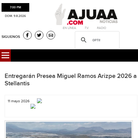
7:00 PM
DOM. 9.8.2026
·EN LÍNEA. ·T.V. ·RADIO
SIGUENOS
Entregarán Presea Miguel Ramos Arizpe 2026 a
Stellantis
11 mayo 2026