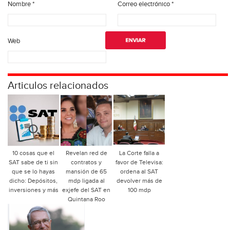
Nombre
*
Correo electrónico
*
Web
Articulos relacionados
10 cosas que el
Revelan red de
La Corte falla a
SAT sabe de ti sin
contratos y
favor de Televisa:
que se lo hayas
mansión de 65
ordena al SAT
dicho: Depósitos,
mdp ligada al
devolver más de
inversiones y más
exjefe del SAT en
100 mdp
Quintana Roo