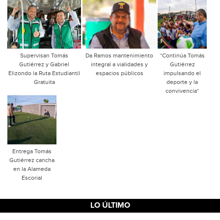
Supervisan Tomás
Da Ramos mantenimiento
*Continúa Tomás
Gutiérrez y Gabriel
integral a vialidades y
Gutiérrez
Elizondo la Ruta Estudiantil
espacios públicos
impulsando el
Gratuita
deporte y la
convivencia*
Entrega Tomás
Gutiérrez cancha
en la Alameda
Escorial
LO ÚLTIMO