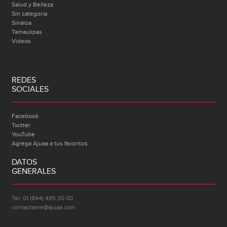
Salud y Belleza
Sin categoría
Sinaloa
Tamaulipas
Videos
REDES
SOCIALES
Facebook
Twitter
YouTube
Agrega Ajuaa a tus favoritos
DATOS
GENERALES
Tel: 01 (844) 485 30 00
contactame@ajuaa.com