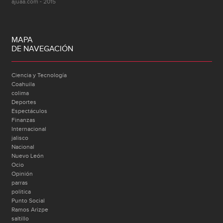
ajuaa.com - 2015
MAPA
DE NAVEGACIÓN
Ciencia y Tecnología
Coahuila
colima
Deportes
Espectáculos
Finanzas
Internacional
jalisco
Nacional
Nuevo León
Ocio
Opinión
parras
politica
Punto Social
Ramos Arizpe
saltillo