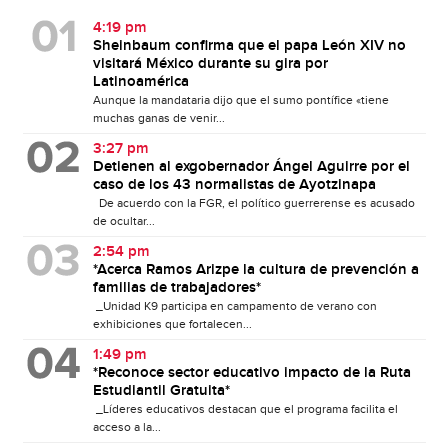
4:19 pm
Sheinbaum confirma que el papa León XIV no
visitará México durante su gira por
Latinoamérica
Aunque la mandataria dijo que el sumo pontífice «tiene
muchas ganas de venir...
3:27 pm
Detienen al exgobernador Ángel Aguirre por el
caso de los 43 normalistas de Ayotzinapa
De acuerdo con la FGR, el político guerrerense es acusado
de ocultar...
2:54 pm
*Acerca Ramos Arizpe la cultura de prevención a
familias de trabajadores*
_Unidad K9 participa en campamento de verano con
exhibiciones que fortalecen...
1:49 pm
*Reconoce sector educativo impacto de la Ruta
Estudiantil Gratuita*
_Líderes educativos destacan que el programa facilita el
acceso a la...