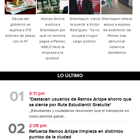
Deuda del
Alonso Ancira
Sheinbaum ‘cierra
Sheinbaum ofrece
gobierno se
explica a
la puerta’ a Víctor
apoyo a esposa
duplica a 17.8
Sheinbaum por
Rodríguez: ‘Ya no
de exdirector de
billones de pesos
qué no terminó
ocupará ningún
Pemex tras
con la 4T
pagos a Pemex:
cargo público’
denunciar
‘AMLO llevó la
violencia
empresa a la
doméstica
quiebra’
LO ÚLTIMO
3:11 pm
*Destacan usuarios de Ramos Arizpe ahorro que
se siente por Ruta Estudiantil Gratuita*
_Estudiantes y ciudadanos reconocen que el transporte sin
costo permite gastar...
2:05 pm
Refuerza Ramos Arizpe limpieza en distintos
puntos de la ciudad