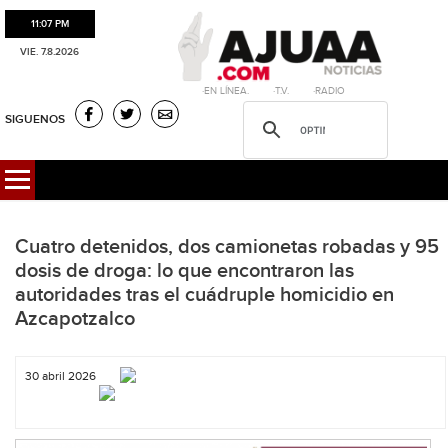
11:07 PM
VIE. 7.8.2026
·EN LÍNEA. ·T.V. ·RADIO
SIGUENOS
Cuatro detenidos, dos camionetas robadas y 95
dosis de droga: lo que encontraron las
autoridades tras el cuádruple homicidio en
Azcapotzalco
30 abril 2026