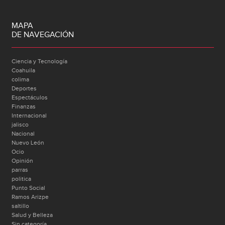
MAPA
DE NAVEGACIÓN
Ciencia y Tecnología
Coahuila
colima
Deportes
Espectáculos
Finanzas
Internacional
jalisco
Nacional
Nuevo León
Ocio
Opinión
parras
politica
Punto Social
Ramos Arizpe
saltillo
Salud y Belleza
Sin categoría