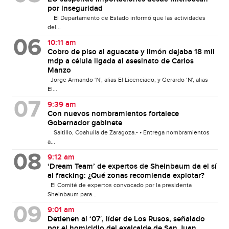
por inseguridad
El Departamento de Estado informó que las actividades
del...
10:11 am
Cobro de piso al aguacate y limón dejaba 18 mil
mdp a célula ligada al asesinato de Carlos
Manzo
Jorge Armando ‘N’, alias El Licenciado, y Gerardo ‘N’, alias
El...
9:39 am
Con nuevos nombramientos fortalece
Gobernador gabinete
Saltillo, Coahuila de Zaragoza.- • Entrega nombramientos
a...
9:12 am
‘Dream Team’ de expertos de Sheinbaum da el sí
al fracking: ¿Qué zonas recomienda explotar?
El Comité de expertos convocado por la presidenta
Sheinbaum para...
9:01 am
Detienen al ‘07′, líder de Los Rusos, señalado
por el homicidio del exalcalde de San Juan