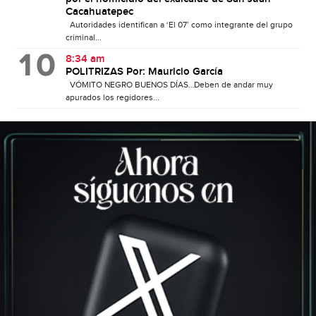
Cacahuatepec
Autoridades identifican a ‘El 07’ como integrante del grupo
criminal...
8:34 am
POLITRIZAS Por: Mauricio García
VÓMITO NEGRO BUENOS DÍAS…Deben de andar muy
apurados los regidores...