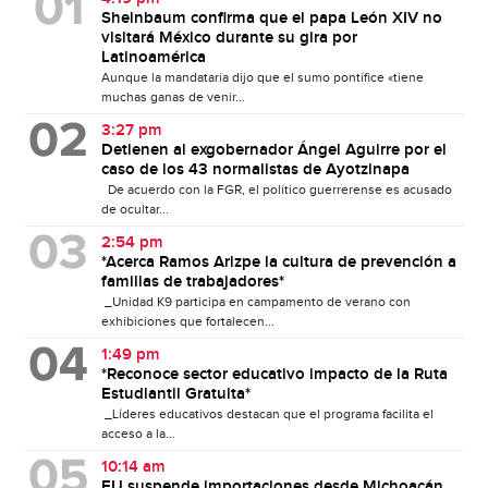
Sheinbaum confirma que el papa León XIV no
visitará México durante su gira por
Latinoamérica
Aunque la mandataria dijo que el sumo pontífice «tiene
muchas ganas de venir...
3:27 pm
Detienen al exgobernador Ángel Aguirre por el
caso de los 43 normalistas de Ayotzinapa
De acuerdo con la FGR, el político guerrerense es acusado
de ocultar...
2:54 pm
*Acerca Ramos Arizpe la cultura de prevención a
familias de trabajadores*
_Unidad K9 participa en campamento de verano con
exhibiciones que fortalecen...
1:49 pm
*Reconoce sector educativo impacto de la Ruta
Estudiantil Gratuita*
_Líderes educativos destacan que el programa facilita el
acceso a la...
10:14 am
EU suspende importaciones desde Michoacán