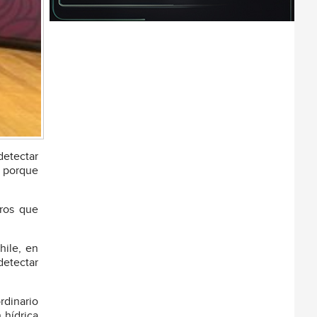
detectar
, porque
ros que
hile, en
detectar
rdinario
 hídrica