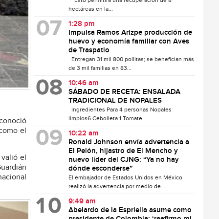
Esto permitirá una recuperación de 8
hectáreas en la...
1:28 pm
Impulsa Ramos Arizpe producción de
huevo y economía familiar con Aves
de Traspatio
Entregan 31 mil 800 pollitas; se benefician más
de 3 mil familias en 83...
10:46 am
SÁBADO DE RECETA: ENSALADA
TRADICIONAL DE NOPALES
Ingredientes Para 4 personas Nopales
limpios6 Cebolleta 1 Tomate...
econoció
 como el
10:22 am
Ronald Johnson envía advertencia a
El Pelón, hijastro de El Mencho y
valió el
nuevo líder del CJNG: “Ya no hay
Guardián
dónde esconderse”
nacional
El embajador de Estados Unidos en México
realizó la advertencia por medio de...
9:49 am
Abelardo de la Espriella asume como