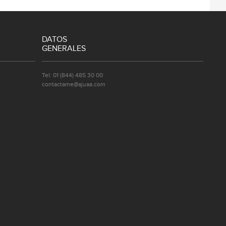
DATOS
GENERALES
Tel: 01 (844) 485 30 00
contactame@ajuaa.com