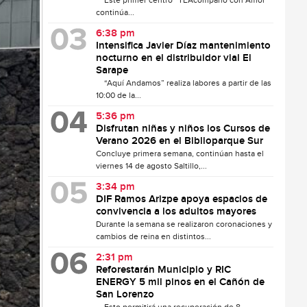
Este primer centro “TEAcompaño con Amor”
continúa...
6:38 pm
Intensifica Javier Díaz mantenimiento
nocturno en el distribuidor vial El
Sarape
“Aquí Andamos” realiza labores a partir de las
10:00 de la...
5:36 pm
Disfrutan niñas y niños los Cursos de
Verano 2026 en el Biblioparque Sur
Concluye primera semana, continúan hasta el
viernes 14 de agosto Saltillo,...
3:34 pm
DIF Ramos Arizpe apoya espacios de
convivencia a los adultos mayores
Durante la semana se realizaron coronaciones y
cambios de reina en distintos...
2:31 pm
Reforestarán Municipio y RIC
ENERGY 5 mil pinos en el Cañón de
San Lorenzo