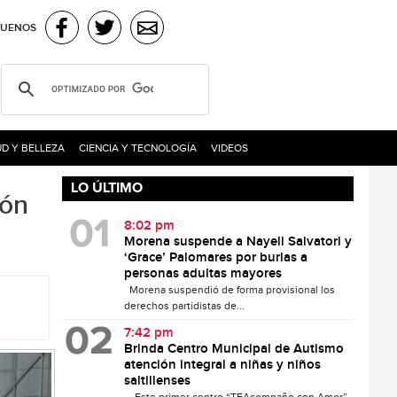
GUENOS
D Y BELLEZA
CIENCIA Y TECNOLOGÍA
VIDEOS
LO ÚLTIMO
ión
8:02 pm
Morena suspende a Nayeli Salvatori y
‘Grace’ Palomares por burlas a
personas adultas mayores
Morena suspendió de forma provisional los
derechos partidistas de...
7:42 pm
Brinda Centro Municipal de Autismo
atención integral a niñas y niños
saltillenses