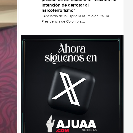
presidente de Colombia: ‘reafirmo mi
intención de derrotar al
narcoterrorismo’
Abelardo de la Espriella asumió en Cali la
Presidencia de Colombia,...