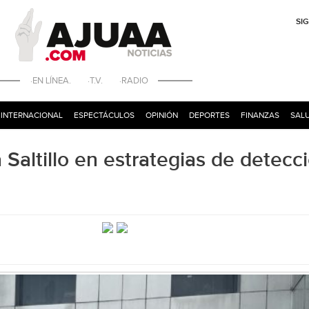
SI
·EN LÍNEA. ·T.V. ·RADIO
INTERNACIONAL
ESPECTÁCULOS
OPINIÓN
DEPORTES
FINANZAS
SALU
ltillo en estrategias de detecc