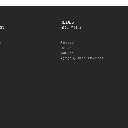
REDES
ÓN
SOCIALES
a
Facebook
Twitter
YouTube
Agrega Ajuaa a tus favoritos