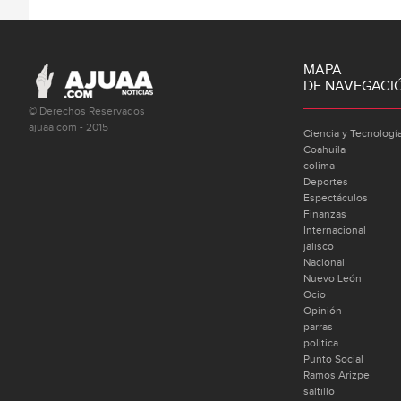
MAPA
DE NAVEGACI
© Derechos Reservados
ajuaa.com - 2015
Ciencia y Tecnologí
Coahuila
colima
Deportes
Espectáculos
Finanzas
Internacional
jalisco
Nacional
Nuevo León
Ocio
Opinión
parras
politica
Punto Social
Ramos Arizpe
saltillo