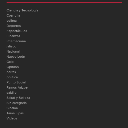
Ciencia y Tecnología
Coahuila
colima
Deportes
Espectáculos
Finanzas
Internacional
jalisco
Nacional
Nuevo León
Ocio
Opinión
parras
politica
Punto Social
Ramos Arizpe
saltillo
Salud y Belleza
Sin categoría
Sinaloa
Tamaulipas
Videos