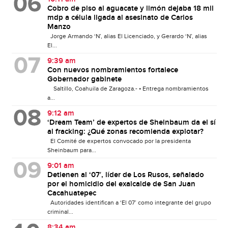
Cobro de piso al aguacate y limón dejaba 18 mil
mdp a célula ligada al asesinato de Carlos
Manzo
Jorge Armando ‘N’, alias El Licenciado, y Gerardo ‘N’, alias
El...
9:39 am
Con nuevos nombramientos fortalece
Gobernador gabinete
Saltillo, Coahuila de Zaragoza.- • Entrega nombramientos
a...
9:12 am
‘Dream Team’ de expertos de Sheinbaum da el sí
al fracking: ¿Qué zonas recomienda explotar?
El Comité de expertos convocado por la presidenta
Sheinbaum para...
9:01 am
Detienen al ‘07′, líder de Los Rusos, señalado
por el homicidio del exalcalde de San Juan
Cacahuatepec
Autoridades identifican a ‘El 07’ como integrante del grupo
criminal...
8:34 am