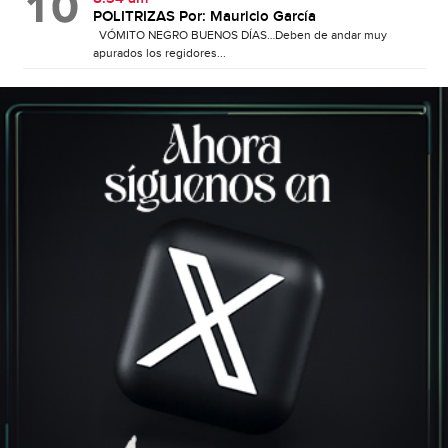
POLITRIZAS Por: Mauricio García
VÓMITO NEGRO BUENOS DÍAS…Deben de andar muy
apurados los regidores...