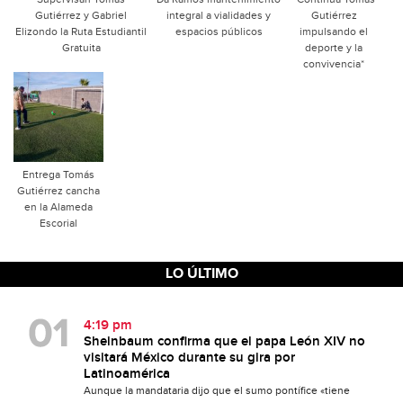
Gutiérrez y Gabriel
integral a vialidades y
Gutiérrez
Elizondo la Ruta Estudiantil
espacios públicos
impulsando el
Gratuita
deporte y la
convivencia*
Entrega Tomás
Gutiérrez cancha
en la Alameda
Escorial
LO ÚLTIMO
4:19 pm
Sheinbaum confirma que el papa León XIV no
visitará México durante su gira por
Latinoamérica
Aunque la mandataria dijo que el sumo pontífice «tiene