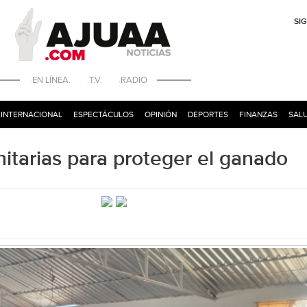
SI
·EN LÍNEA. ·T.V. ·RADIO
INTERNACIONAL
ESPECTÁCULOS
OPINIÓN
DEPORTES
FINANZAS
SALU
itarias para proteger el ganado