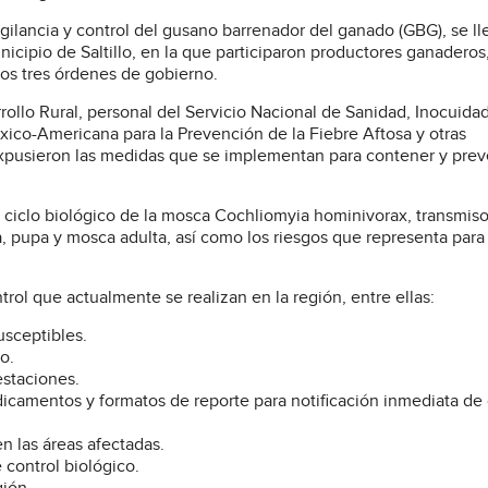
igilancia y control del gusano barrenador del ganado (GBG), se ll
cipio de Saltillo, en la que participaron productores ganaderos
los tres órdenes de gobierno.
ollo Rural, personal del Servicio Nacional de Sanidad, Inocuidad
ico-Americana para la Prevención de la Fiebre Aftosa y otras
xpusieron las medidas que se implementan para contener y preve
l ciclo biológico de la mosca Cochliomyia hominivorax, transmiso
, pupa y mosca adulta, así como los riesgos que representa para
rol que actualmente se realizan en la región, entre ellas:
sceptibles.
o.
estaciones.
dicamentos y formatos de reporte para notificación inmediata de
en las áreas afectadas.
 control biológico.