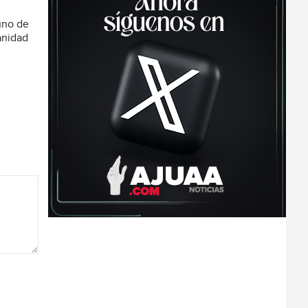
tuno de
anidad