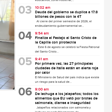
educativos, zona industrial,...
10:02 am
Deuda del gobierno se duplica a 17.8
billones de pesos con la 4T
Al cierre del primer semestre de 2026, el
endeudamiento gubernamental se...
9:54 am
Finaliza el Festejo al Santo Cristo de
la Capilla con pirotecnia
Este 6 de agosto se celebró la Fiesta Patronal
del Santo Cristo...
9:41 am
Por primera vez, las 27 principales
ciudades de Italia están en alerta roja
por calor
El Ministerio de Salud del país indica que existe
un riesgo para la salud de...
9:00 am
De lechuga a los jalapeños; todos los
alimentos que EU vetó por brotes de
salmonela, diarrea e inseguridad
Jalapeños relacionados con salmonela y