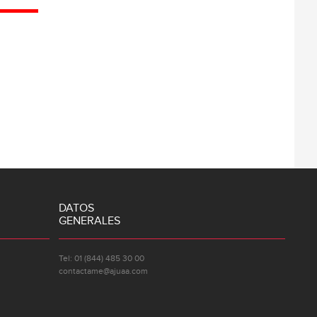
DATOS
GENERALES
Tel: 01 (844) 485 30 00
contactame@ajuaa.com