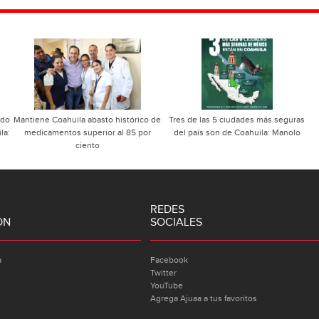
ndo
Mantiene Coahuila abasto histórico de
Tres de las 5 ciudades más seguras
la:
medicamentos superior al 85 por
del país son de Coahuila: Manolo
ciento
REDES
ÓN
SOCIALES
a
Facebook
Twitter
YouTube
Agrega Ajuaa a tus favoritos