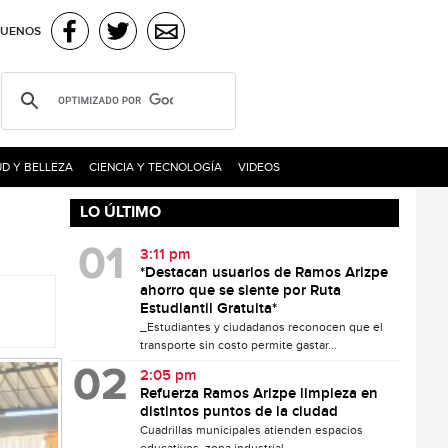
GUENOS
D Y BELLEZA
CIENCIA Y TECNOLOGÍA
VIDEOS
LO ÚLTIMO
3:11 pm
*Destacan usuarios de Ramos Arizpe
ahorro que se siente por Ruta
Estudiantil Gratuita*
_Estudiantes y ciudadanos reconocen que el
transporte sin costo permite gastar...
2:05 pm
Refuerza Ramos Arizpe limpieza en
distintos puntos de la ciudad
Cuadrillas municipales atienden espacios