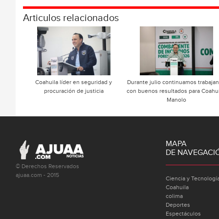
Articulos relacionados
Coahuila líder en seguridad y
Durante julio continuamos trabaja
procuración de justicia
con buenos resultados para Coahui
Manolo
MAPA
DE NAVEGACI
© Derechos Reservados
ajuaa.com - 2015
Ciencia y Tecnologí
Coahuila
colima
Deportes
Espectáculos