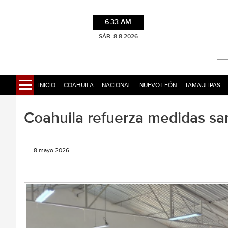
6:33 AM
SÁB. 8.8.2026
INICIO
COAHUILA
NACIONAL
NUEVO LEÓN
TAMAULIPAS
Coahuila refuerza medidas san
8 mayo 2026