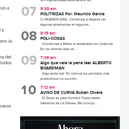
lechuga acusada falsamanete de...
evó a
8:38 am
,
POLITRIZAS Por: Mauricio García
CJ BUENOS DÍAS…Comenzar a dejarse ver
algunas alcamonías en algunos...
 y
8:15 am
POLI-COSAS
nir la
Comienzan a Meter el acelerador en Coahuila.
En los últimos días se...
ra del
7:39 am
 todos
Algo que vale la pena leer ALBERTO
BOARDMAN
Algo anda mal “En ciencia los períodos más
productivos no ocurren...
7:12 am
AVISO DE CURVA Rubén Olvera
El Óscar es para Homero Todos están
hablando de La Odisea. Me incluyo....
 casos