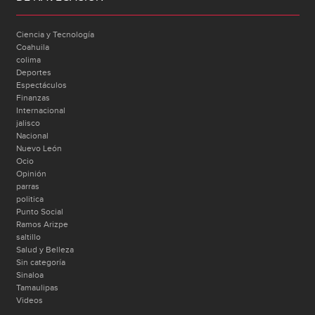
Ciencia y Tecnología
Coahuila
colima
Deportes
Espectáculos
Finanzas
Internacional
jalisco
Nacional
Nuevo León
Ocio
Opinión
parras
politica
Punto Social
Ramos Arizpe
saltillo
Salud y Belleza
Sin categoría
Sinaloa
Tamaulipas
Videos