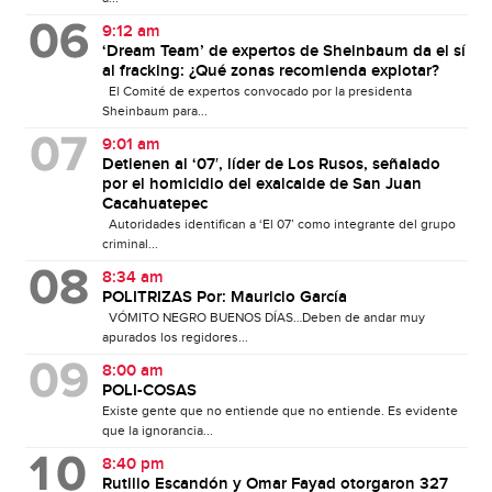
9:12 am
‘Dream Team’ de expertos de Sheinbaum da el sí
al fracking: ¿Qué zonas recomienda explotar?
El Comité de expertos convocado por la presidenta
Sheinbaum para...
9:01 am
Detienen al ‘07′, líder de Los Rusos, señalado
por el homicidio del exalcalde de San Juan
Cacahuatepec
Autoridades identifican a ‘El 07’ como integrante del grupo
criminal...
8:34 am
POLITRIZAS Por: Mauricio García
VÓMITO NEGRO BUENOS DÍAS…Deben de andar muy
apurados los regidores...
8:00 am
POLI-COSAS
Existe gente que no entiende que no entiende. Es evidente
que la ignorancia...
8:40 pm
Rutilio Escandón y Omar Fayad otorgaron 327