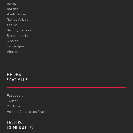
parras
politica
Punto Social
Ramos Arizpe
saltillo
Salud y Belleza
Sin categoría
Sinaloa
Tamaulipas
Videos
REDES
SOCIALES
Facebook
Twitter
YouTube
Agrega Ajuaa a tus favoritos
DATOS
GENERALES