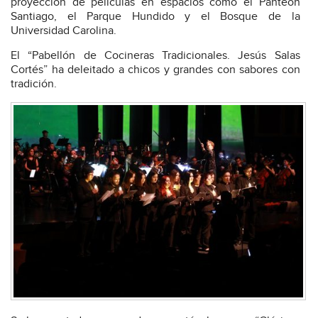
proyección de películas en espacios como el Panteón
Santiago, el Parque Hundido y el Bosque de la
Universidad Carolina.
El “Pabellón de Cocineras Tradicionales. Jesús Salas
Cortés” ha deleitado a chicos y grandes con sabores con
tradición.